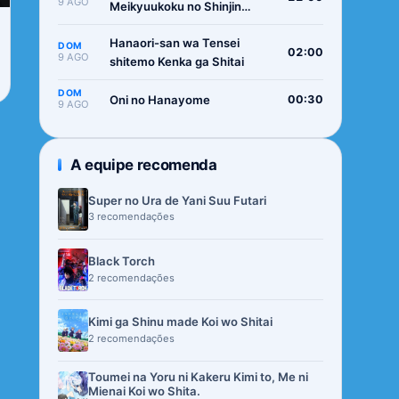
9 AGO
Meikyuukoku no Shinjin
Tansakusha
Hanaori-san wa Tensei
DOM
02:00
9 AGO
shitemo Kenka ga Shitai
DOM
Oni no Hanayome
00:30
9 AGO
A equipe recomenda
Super no Ura de Yani Suu Futari
3 recomendações
Black Torch
2 recomendações
Kimi ga Shinu made Koi wo Shitai
2 recomendações
Toumei na Yoru ni Kakeru Kimi to, Me ni
Mienai Koi wo Shita.