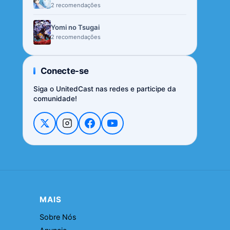
2 recomendações
Yomi no Tsugai
2 recomendações
Conecte-se
Siga o UnitedCast nas redes e participe da
comunidade!
MAIS
Sobre Nós