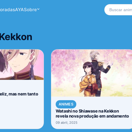
Buscar no si
oradas
AYA
Sobre
 Kekkon
liz, mas nem tanto
ANIMES
Watashi no Shiawase na Kekkon
revela nova produção em andamento
09 abril, 2025