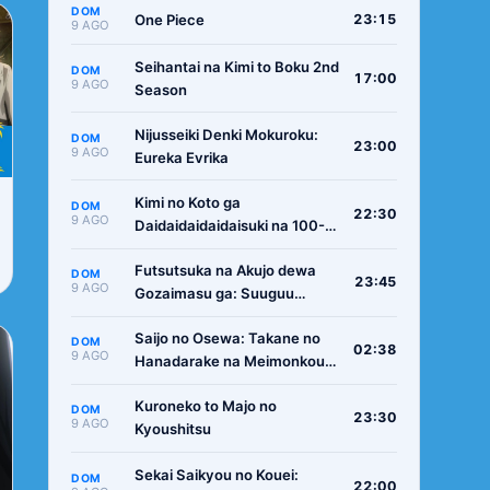
DOM
One Piece
23:15
9 AGO
Seihantai na Kimi to Boku 2nd
DOM
17:00
9 AGO
Season
Nijusseiki Denki Mokuroku:
DOM
23:00
9 AGO
Eureka Evrika
Kimi no Koto ga
DOM
22:30
9 AGO
Daidaidaidaidaisuki na 100-
nin no Kanojo 3rd Season
Futsutsuka na Akujo dewa
DOM
23:45
9 AGO
Gozaimasu ga: Suuguu
Chouso Torikae Den
Saijo no Osewa: Takane no
DOM
02:38
9 AGO
Hanadarake na Meimonkou
de, Gakuin Ichi no Ojousama
Kuroneko to Majo no
(Seikatsu Nouryoku Kaimu)
DOM
23:30
9 AGO
Kyoushitsu
wo Kagenagara Osewa suru
Koto ni Narimashita
Sekai Saikyou no Kouei:
DOM
22:00