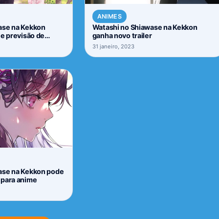
ANIMES
ase na Kekkon
Watashi no Shiawase na Kekkon
 e previsão de
ganha novo trailer
31 janeiro, 2023
ase na Kekkon pode
 para anime