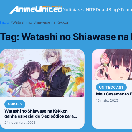
Notícias
UNITEDcast
Blog
Temp
Início
Watashi no Shiawase na Kekkon
Tag:
Watashi no Shiawase na
UNITEDCAST
Meu Casamento Fe
16 maio, 2025
ANIMES
Watashi no Shiawase na Kekkon
ganha especial de 3 episódios para
2026
24 novembro, 2025