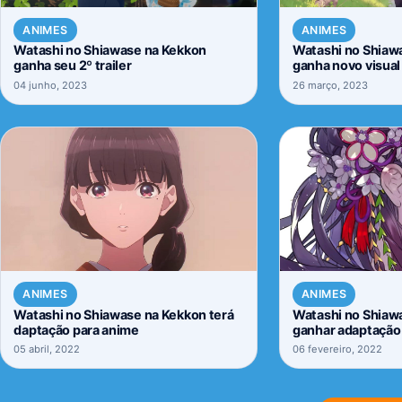
ANIMES
ANIMES
Watashi no Shiawase na Kekkon
Watashi no Shiaw
ganha seu 2º trailer
ganha novo visual
estreia
04 junho, 2023
26 março, 2023
ANIMES
ANIMES
Watashi no Shiawase na Kekkon terá
Watashi no Shiaw
daptação para anime
ganhar adaptação
05 abril, 2022
06 fevereiro, 2022