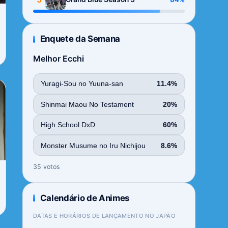
Enquete da Semana
Melhor Ecchi
Yuragi-Sou no Yuuna-san
11.4%
Shinmai Maou No Testament
20%
High School DxD
60%
Monster Musume no Iru Nichijou
8.6%
35 votos
Calendário de Animes
DATAS E HORÁRIOS DE LANÇAMENTO NO JAPÃO