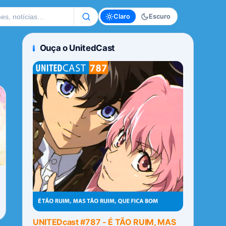
te
Claro
Escuro
Ouça o UnitedCast
UNITEDcast #787 - É TÃO RUIM, MAS