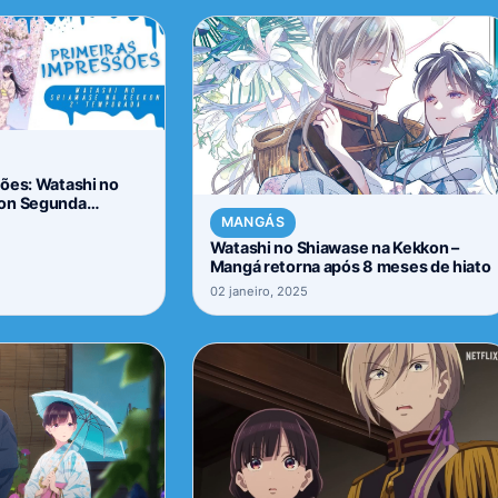
ões: Watashi no
kon Segunda
MANGÁS
Watashi no Shiawase na Kekkon –
Mangá retorna após 8 meses de hiato
02 janeiro, 2025