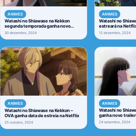
ANIMES
ANIMES
Watashi no Shiawase na Kekkon
Watashi no Shiaw
segunda temporada ganha novo
estreará na Netfli
vídeo promocional
30 dezembro, 2024
12 dezembro, 2024
ANIMES
ANIMES
Watashi no Shiaw
Watashi no Shiawase na Kekkon –
ganha novo trailer
OVA ganha data de estreia na Netflix
temporada
24 setembro, 2024
25 outubro, 2024