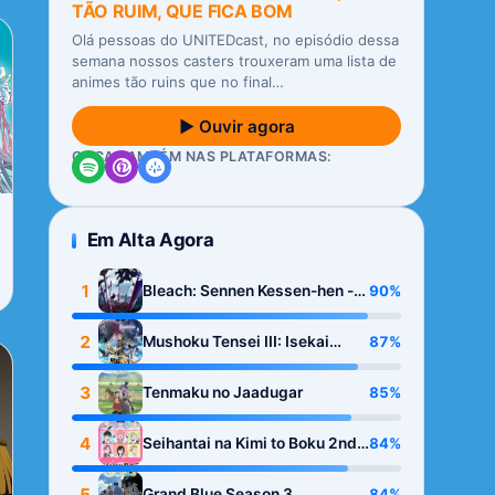
TÃO RUIM, QUE FICA BOM
Olá pessoas do UNITEDcast, no episódio dessa
semana nossos casters trouxeram uma lista de
animes tão ruins que no final…
▶ Ouvir agora
OUÇA TAMBÉM NAS PLATAFORMAS:
Em Alta Agora
1
90%
Bleach: Sennen Kessen-hen -
Kashin-tan
2
87%
Mushoku Tensei III: Isekai
Ittara Honki Dasu
3
85%
Tenmaku no Jaadugar
4
84%
Seihantai na Kimi to Boku 2nd
Season
5
84%
Grand Blue Season 3