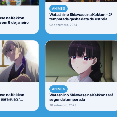
ANIMES
Watashi no Shiawase na Kekkon – 2ª
ase na Kekkon
temporada ganha data de estreia
x em 6 de janeiro
02 dezembro, 2024
ANIMES
ase na Kekkon
Watashi no Shiawase na Kekkon terá
 para sua 2ª
segunda temporada
20 setembro, 2023