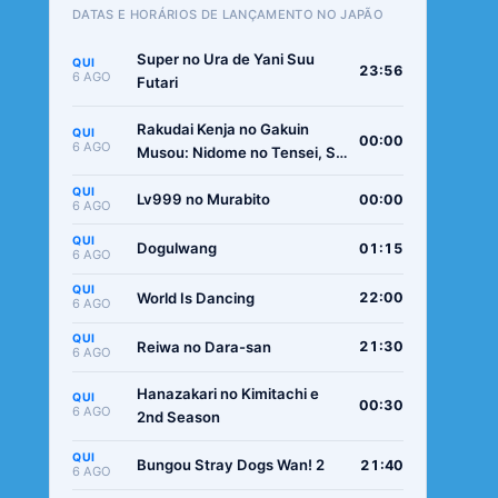
DATAS E HORÁRIOS DE LANÇAMENTO NO JAPÃO
Super no Ura de Yani Suu
QUI
23:56
6 AGO
Futari
Rakudai Kenja no Gakuin
QUI
00:00
6 AGO
Musou: Nidome no Tensei, S-
Rank Cheat Majutsushi
QUI
Boukenroku
Lv999 no Murabito
00:00
6 AGO
QUI
Dogulwang
01:15
6 AGO
QUI
World Is Dancing
22:00
6 AGO
QUI
Reiwa no Dara-san
21:30
6 AGO
Hanazakari no Kimitachi e
QUI
00:30
6 AGO
2nd Season
QUI
Bungou Stray Dogs Wan! 2
21:40
6 AGO