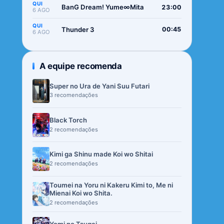
QUI
BanG Dream! Yume∞Mita
23:00
6 AGO
QUI
Thunder 3
00:45
6 AGO
A equipe recomenda
Super no Ura de Yani Suu Futari
3 recomendações
Black Torch
2 recomendações
Kimi ga Shinu made Koi wo Shitai
2 recomendações
Toumei na Yoru ni Kakeru Kimi to, Me ni
Mienai Koi wo Shita.
2 recomendações