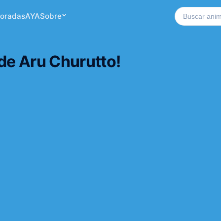
Buscar no si
oradas
AYA
Sobre
e Aru Churutto!