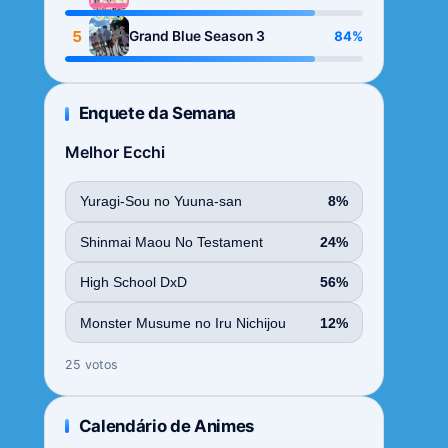
Season
5
84%
Grand Blue Season 3
Enquete da Semana
Melhor Ecchi
Yuragi-Sou no Yuuna-san
8%
Shinmai Maou No Testament
24%
High School DxD
56%
Monster Musume no Iru Nichijou
12%
25 votos
Calendário de Animes