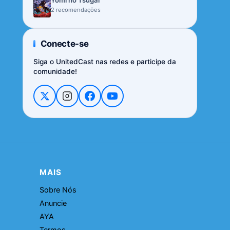
Yomi no Tsugai
2 recomendações
Conecte-se
Siga o UnitedCast nas redes e participe da
comunidade!
MAIS
Sobre Nós
Anuncie
AYA
Termos