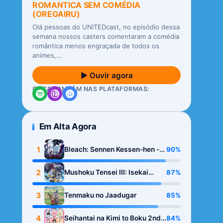
ROMANTICA SEM COMÉDIA
(OREGAIRU)
Olá pessoas do UNITEDcast, no episódio dessa
semana nossos casters comentaram a comédia
romântica menos engraçada de todos os
animes,…
▶ Ouvir agora
OUÇA TAMBÉM NAS PLATAFORMAS:
Em Alta Agora
1
90%
Bleach: Sennen Kessen-hen -
Kashin-tan
2
87%
Mushoku Tensei III: Isekai
Ittara Honki Dasu
3
85%
Tenmaku no Jaadugar
4
84%
Seihantai na Kimi to Boku 2nd