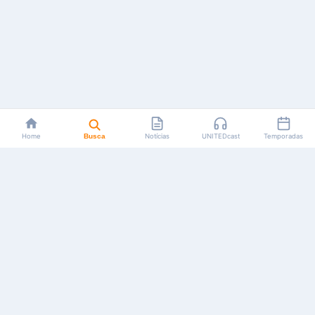
Home
Busca
Notícias
UNITEDcast
Temporadas
Notícias, reviews, guias e podcasts sobre o universo dos
animes!
Feito por fãs, para fãs.