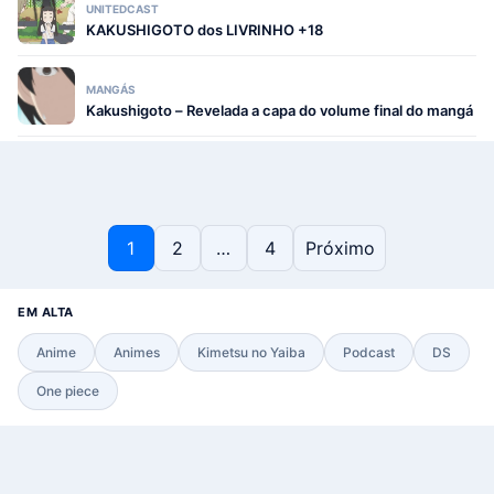
UNITEDCAST
KAKUSHIGOTO dos LIVRINHO +18
MANGÁS
Kakushigoto – Revelada a capa do volume final do mangá
Paginação de posts
1
2
…
4
Próximo
EM ALTA
Anime
Animes
Kimetsu no Yaiba
Podcast
DS
One piece