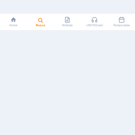
Home
Busca
Notícias
UNITEDcast
Temporadas
Notícias, reviews, guias e podcasts sobre o universo dos
animes!
Feito por fãs, para fãs.
NAVEGAÇÃO
CATEGORIAS
MAIS
Início
Animes
Sobre Nós