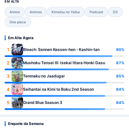
EM ALTA
Anime
Animes
Kimetsu no Yaiba
Podcast
DS
One piece
Em Alta Agora
1
90%
Bleach: Sennen Kessen-hen - Kashin-tan
2
87%
Mushoku Tensei III: Isekai Ittara Honki Dasu
3
85%
Tenmaku no Jaadugar
4
84%
Seihantai na Kimi to Boku 2nd Season
5
84%
Grand Blue Season 3
Enquete da Semana