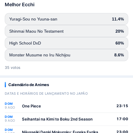
Melhor Ecchi
Yuragi-Sou no Yuuna-san
11.4%
Shinmai Maou No Testament
20%
High School DxD
60%
Monster Musume no Iru Nichijou
8.6%
35 votos
Calendário de Animes
DATAS E HORÁRIOS DE LANÇAMENTO NO JAPÃO
DOM
One Piece
23:15
9 AGO
DOM
Seihantai na Kimi to Boku 2nd Season
17:00
9 AGO
DOM
Nijusseiki Denki Mokuroku: Eureka Evrika
23:00