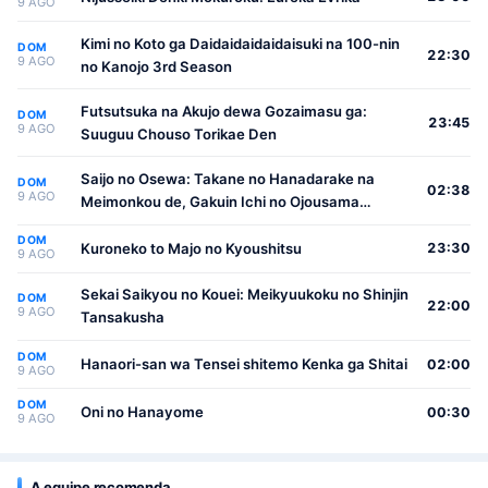
9 AGO
Kimi no Koto ga Daidaidaidaidaisuki na 100-nin
DOM
22:30
9 AGO
no Kanojo 3rd Season
Futsutsuka na Akujo dewa Gozaimasu ga:
DOM
23:45
9 AGO
Suuguu Chouso Torikae Den
Saijo no Osewa: Takane no Hanadarake na
DOM
02:38
9 AGO
Meimonkou de, Gakuin Ichi no Ojousama
(Seikatsu Nouryoku Kaimu) wo Kagenagara
DOM
Osewa suru Koto ni Narimashita
Kuroneko to Majo no Kyoushitsu
23:30
9 AGO
Sekai Saikyou no Kouei: Meikyuukoku no Shinjin
DOM
22:00
9 AGO
Tansakusha
DOM
Hanaori-san wa Tensei shitemo Kenka ga Shitai
02:00
9 AGO
DOM
Oni no Hanayome
00:30
9 AGO
A equipe recomenda