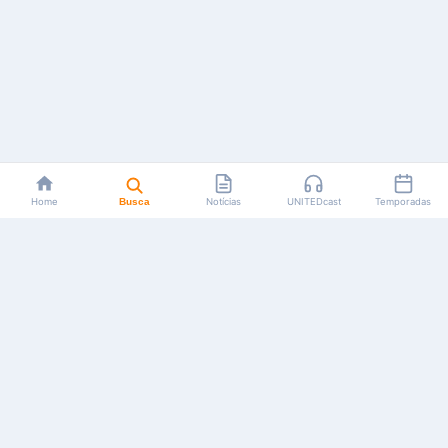
Home
Busca
Notícias
UNITEDcast
Temporadas
Notícias, reviews, guias e podcasts sobre o universo dos
animes!
Feito por fãs, para fãs.