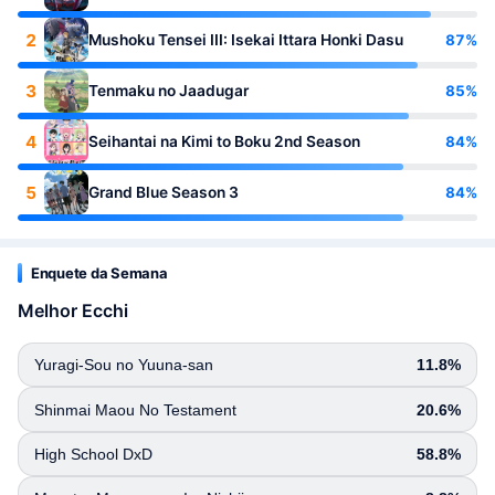
2
87%
Mushoku Tensei III: Isekai Ittara Honki Dasu
3
85%
Tenmaku no Jaadugar
4
84%
Seihantai na Kimi to Boku 2nd Season
5
84%
Grand Blue Season 3
Enquete da Semana
Melhor Ecchi
Yuragi-Sou no Yuuna-san
11.8%
Shinmai Maou No Testament
20.6%
High School DxD
58.8%