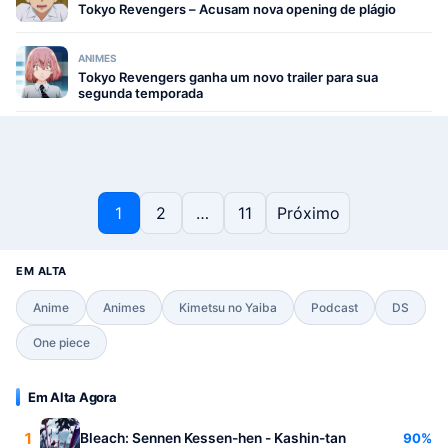
Tokyo Revengers – Acusam nova opening de plágio
ANIMES
Tokyo Revengers ganha um novo trailer para sua
segunda temporada
Paginação de posts
1
2
…
11
Próximo
EM ALTA
Anime
Animes
Kimetsu no Yaiba
Podcast
DS
One piece
Em Alta Agora
1
90%
Bleach: Sennen Kessen-hen - Kashin-tan