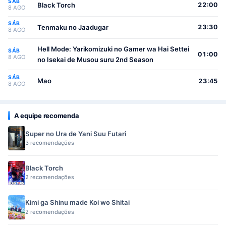
SÁB
Black Torch
22:00
8 AGO
SÁB
Tenmaku no Jaadugar
23:30
8 AGO
Hell Mode: Yarikomizuki no Gamer wa Hai Settei
SÁB
01:00
8 AGO
no Isekai de Musou suru 2nd Season
SÁB
Mao
23:45
8 AGO
A equipe recomenda
Super no Ura de Yani Suu Futari
3 recomendações
Black Torch
2 recomendações
Kimi ga Shinu made Koi wo Shitai
2 recomendações