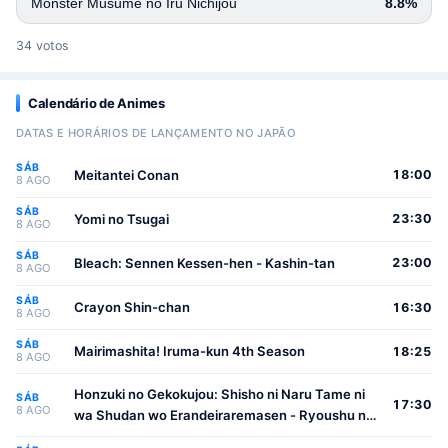
Monster Musume no Iru Nichijou
8.8%
34 votos
Calendário de Animes
DATAS E HORÁRIOS DE LANÇAMENTO NO JAPÃO
SÁB
Meitantei Conan
18:00
8 AGO
SÁB
Yomi no Tsugai
23:30
8 AGO
SÁB
Bleach: Sennen Kessen-hen - Kashin-tan
23:00
8 AGO
SÁB
Crayon Shin-chan
16:30
8 AGO
SÁB
Mairimashita! Iruma-kun 4th Season
18:25
8 AGO
Honzuki no Gekokujou: Shisho ni Naru Tame ni
SÁB
17:30
8 AGO
wa Shudan wo Erandeiraremasen - Ryoushu no
Youjo