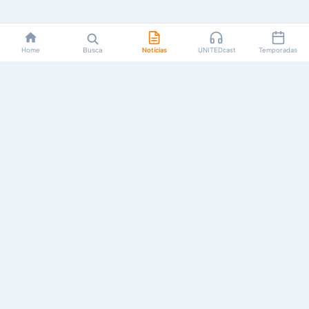
Home
Busca
Notícias
UNITEDcast
Temporadas
Notícias, reviews, guias e podcasts sobre o universo dos
animes!
Feito por fãs, para fãs.
NAVEGAÇÃO
CATEGORIAS
MAIS
Início
Animes
Sobre Nós