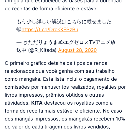
um guia que estabelece as bases para a obtenção
de receitas de forma eficiente e estável.
もう少し詳しい解説はこちらに載せました
🤫
https://t.co/DrbkXFPzBu
— きただりょうま✍️エグゼロスTVアニメ放
送中 (@R_Kitada)
August 28, 2020
O primeiro gráfico detalha os tipos de renda
relacionados que você ganha com seu trabalho
como mangaká. Esta lista inclui o pagamento de
comissões por manuscritos realizados, royalties por
livros impressos, prêmios obtidos e outras
atividades.
KITA
destacou os royalties como a
forma de receita mais estável e eficiente. No caso
dos mangás impressos, os mangakás recebem 10%
do valor de cada tiragem dos livros vendidos,