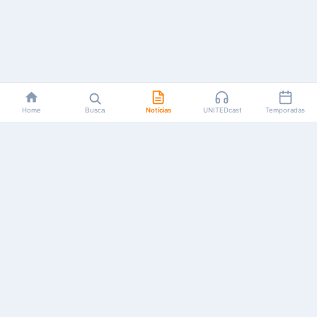
Home
Busca
Notícias
UNITEDcast
Temporadas
Notícias, reviews, guias e podcasts sobre o universo dos
animes!
Feito por fãs, para fãs.