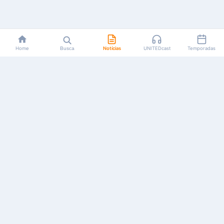
Home
Busca
Notícias
UNITEDcast
Temporadas
Notícias, reviews, guias e podcasts sobre o universo dos
animes!
Feito por fãs, para fãs.
NAVEGAÇÃO
CATEGORIAS
MAIS
Início
Animes
Sobre Nós