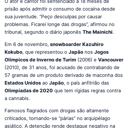
O ator e cantor foi sentenciado a 18 meses de
prisão após admitir o consumo de cocaína desde
sua juventude. “Peço desculpas por causar
problemas. Ficarei longe das drogas”, afirmou no
tribunal, segundo o diário japonês
The Mainichi
.
Em 6 de novembro,
snowboarder Kazuhiro
Kokubo
, que representou o
Japão
nos
Jogos
Olímpicos de Inverno de Turim
(2006) e
Vancouver
(2010), de 31 anos, foi acusado de contrabando de
57 gramas de um produto derivado de maconha dos
Estados Unidos
ao
Japão
, o país anfitrião das
Olimpíadas de 2020
que tem rígidas regras contra
a cannabis.
Famosos flagrados com drogas são altamente
criticados, tornando-se “párias” no arquipélago
asiático. A detenção rende destaque negativo na