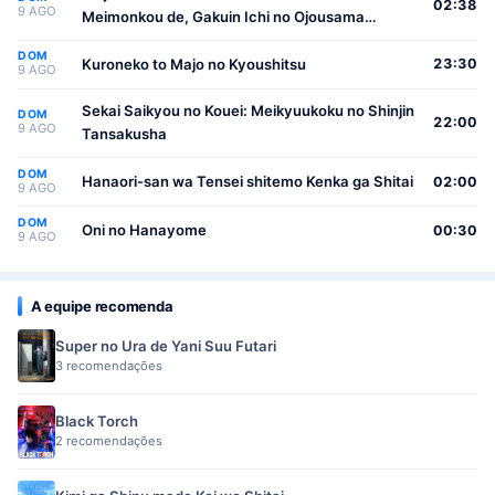
02:38
9 AGO
Meimonkou de, Gakuin Ichi no Ojousama
(Seikatsu Nouryoku Kaimu) wo Kagenagara
DOM
Osewa suru Koto ni Narimashita
Kuroneko to Majo no Kyoushitsu
23:30
9 AGO
Sekai Saikyou no Kouei: Meikyuukoku no Shinjin
DOM
22:00
9 AGO
Tansakusha
DOM
Hanaori-san wa Tensei shitemo Kenka ga Shitai
02:00
9 AGO
DOM
Oni no Hanayome
00:30
9 AGO
A equipe recomenda
Super no Ura de Yani Suu Futari
3 recomendações
Black Torch
2 recomendações