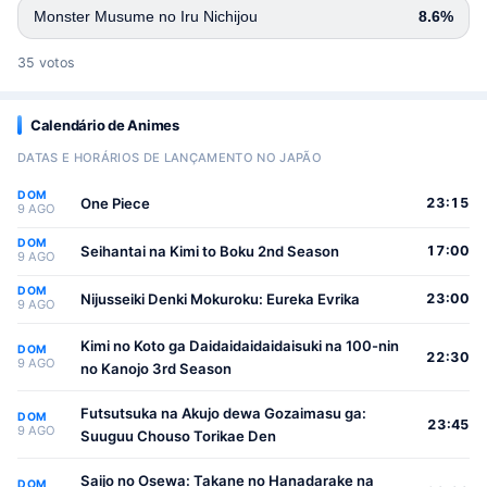
Monster Musume no Iru Nichijou
8.6%
35 votos
Calendário de Animes
DATAS E HORÁRIOS DE LANÇAMENTO NO JAPÃO
DOM
One Piece
23:15
9 AGO
DOM
Seihantai na Kimi to Boku 2nd Season
17:00
9 AGO
DOM
Nijusseiki Denki Mokuroku: Eureka Evrika
23:00
9 AGO
Kimi no Koto ga Daidaidaidaidaisuki na 100-nin
DOM
22:30
9 AGO
no Kanojo 3rd Season
Futsutsuka na Akujo dewa Gozaimasu ga:
DOM
23:45
9 AGO
Suuguu Chouso Torikae Den
Saijo no Osewa: Takane no Hanadarake na
DOM