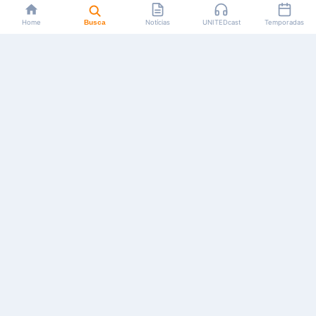
Home
Busca
Notícias
UNITEDcast
Temporadas
Notícias, reviews, guias e podcasts sobre o universo dos
animes!
Feito por fãs, para fãs.
NAVEGAÇÃO
CATEGORIAS
MAIS
Início
Animes
Sobre Nós
Notícias
Mangás
Anuncie
Artigos
Games
AYA