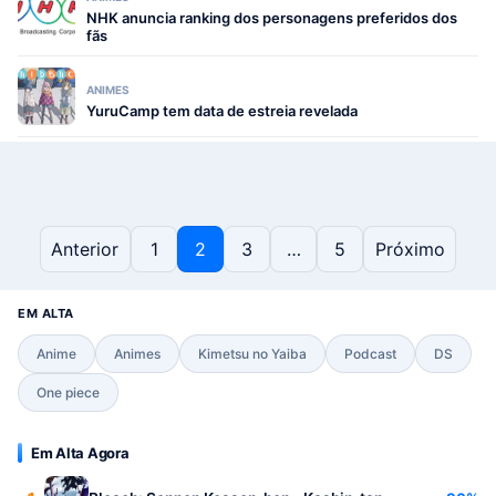
NHK anuncia ranking dos personagens preferidos dos
fãs
ANIMES
YuruCamp tem data de estreia revelada
Paginação de posts
Anterior
1
2
3
…
5
Próximo
EM ALTA
Anime
Animes
Kimetsu no Yaiba
Podcast
DS
One piece
Em Alta Agora