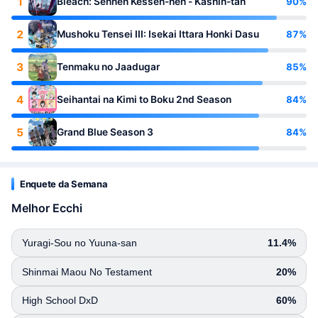
1
90%
Bleach: Sennen Kessen-hen - Kashin-tan
2
87%
Mushoku Tensei III: Isekai Ittara Honki Dasu
3
85%
Tenmaku no Jaadugar
4
84%
Seihantai na Kimi to Boku 2nd Season
5
84%
Grand Blue Season 3
Enquete da Semana
Melhor Ecchi
Yuragi-Sou no Yuuna-san
11.4%
Shinmai Maou No Testament
20%
High School DxD
60%