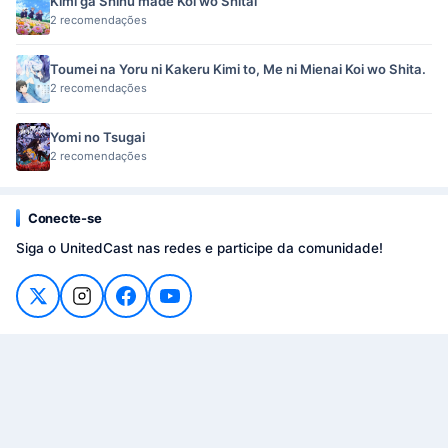
Kimi ga Shinu made Koi wo Shitai
2 recomendações
Toumei na Yoru ni Kakeru Kimi to, Me ni Mienai Koi wo Shita.
2 recomendações
Yomi no Tsugai
2 recomendações
Conecte-se
Siga o UnitedCast nas redes e participe da comunidade!