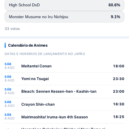
High School DxD
60.6%
Monster Musume no Iru Nichijou
9.1%
33 votos
Calendário de Animes
DATAS E HORÁRIOS DE LANÇAMENTO NO JAPÃO
SÁB
Meitantei Conan
18:00
8 AGO
SÁB
Yomi no Tsugai
23:30
8 AGO
SÁB
Bleach: Sennen Kessen-hen - Kashin-tan
23:00
8 AGO
SÁB
Crayon Shin-chan
16:30
8 AGO
SÁB
Mairimashita! Iruma-kun 4th Season
18:25
8 AGO