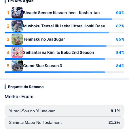
Em Alta Agora
1
90%
Bleach: Sennen Kessen-hen - Kashin-tan
2
87%
Mushoku Tensei III: Isekai Ittara Honki Dasu
3
85%
Tenmaku no Jaadugar
4
84%
Seihantai na Kimi to Boku 2nd Season
5
84%
Grand Blue Season 3
Enquete da Semana
Melhor Ecchi
Yuragi-Sou no Yuuna-san
9.1%
Shinmai Maou No Testament
21.2%