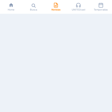
Home
Busca
Notícias
UNITEDcast
Temporadas
Notícias, reviews, guias e podcasts sobre o universo dos
animes!
Feito por fãs, para fãs.
NAVEGAÇÃO
CATEGORIAS
MAIS
Início
Animes
Sobre Nós
Notícias
Mangás
Anuncie
Artigos
Games
AYA