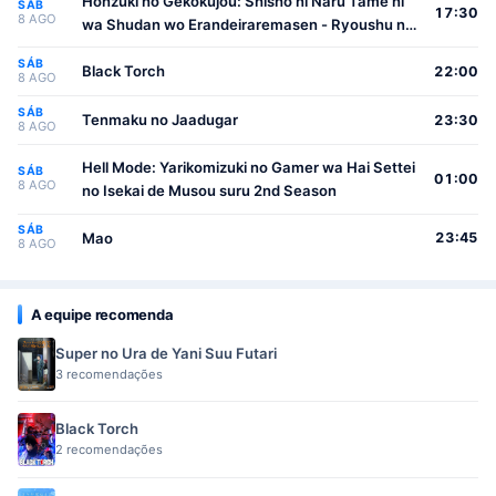
Honzuki no Gekokujou: Shisho ni Naru Tame ni
SÁB
17:30
8 AGO
wa Shudan wo Erandeiraremasen - Ryoushu no
Youjo
SÁB
Black Torch
22:00
8 AGO
SÁB
Tenmaku no Jaadugar
23:30
8 AGO
Hell Mode: Yarikomizuki no Gamer wa Hai Settei
SÁB
01:00
8 AGO
no Isekai de Musou suru 2nd Season
SÁB
Mao
23:45
8 AGO
A equipe recomenda
Super no Ura de Yani Suu Futari
3 recomendações
Black Torch
2 recomendações