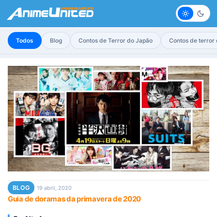
Claro
Escur
Todos
Blog
Contos de Terror do Japão
Contos de terror
BLOG
19 abril, 2020
Guia de doramas da primavera de 2020