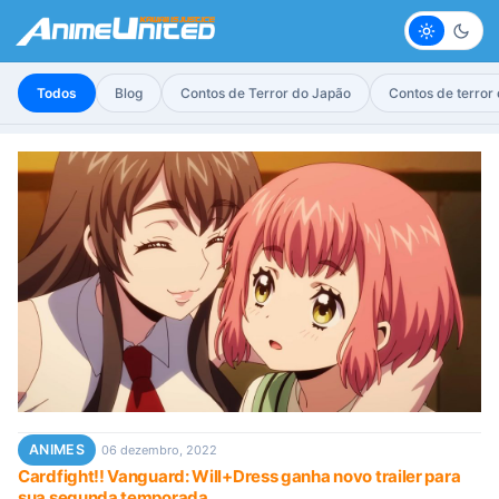
Claro
Escur
Todos
Blog
Contos de Terror do Japão
Contos de terror
ANIMES
06 dezembro, 2022
Cardfight!! Vanguard: Will+Dress ganha novo trailer para
sua segunda temporada