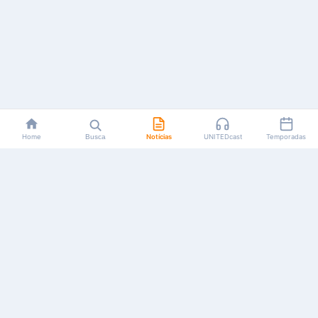
Home
Busca
Notícias
UNITEDcast
Temporadas
Notícias, reviews, guias e podcasts sobre o universo dos
animes!
Feito por fãs, para fãs.