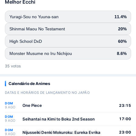
Melhor Ecchi
Yuragi-Sou no Yuuna-san
11.4%
Shinmai Maou No Testament
20%
High School DxD
60%
Monster Musume no Iru Nichijou
8.6%
35 votos
Calendário de Animes
DATAS E HORÁRIOS DE LANÇAMENTO NO JAPÃO
DOM
One Piece
23:15
9 AGO
DOM
Seihantai na Kimi to Boku 2nd Season
17:00
9 AGO
DOM
Nijusseiki Denki Mokuroku: Eureka Evrika
23:00
9 AGO