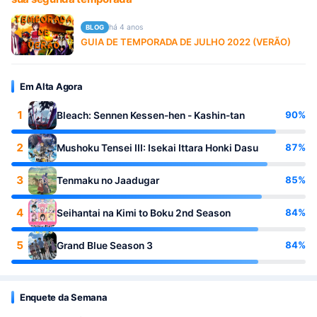
há 4 anos
BLOG
GUIA DE TEMPORADA DE JULHO 2022 (VERÃO)
Em Alta Agora
1
90%
Bleach: Sennen Kessen-hen - Kashin-tan
2
87%
Mushoku Tensei III: Isekai Ittara Honki Dasu
3
85%
Tenmaku no Jaadugar
4
84%
Seihantai na Kimi to Boku 2nd Season
5
84%
Grand Blue Season 3
Enquete da Semana