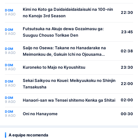
Kimi no Koto ga Daidaidaidaidaisuki na 100-nin
DOM
22:30
9 AGO
no Kanojo 3rd Season
Futsutsuka na Akujo dewa Gozaimasu ga:
DOM
23:45
9 AGO
Suuguu Chouso Torikae Den
Saijo no Osewa: Takane no Hanadarake na
DOM
02:38
9 AGO
Meimonkou de, Gakuin Ichi no Ojousama
(Seikatsu Nouryoku Kaimu) wo Kagenagara
DOM
Osewa suru Koto ni Narimashita
Kuroneko to Majo no Kyoushitsu
23:30
9 AGO
Sekai Saikyou no Kouei: Meikyuukoku no Shinjin
DOM
22:00
9 AGO
Tansakusha
DOM
Hanaori-san wa Tensei shitemo Kenka ga Shitai
02:00
9 AGO
DOM
Oni no Hanayome
00:30
9 AGO
A equipe recomenda