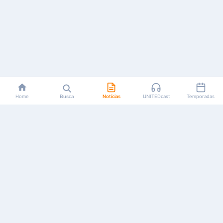
Home
Busca
Notícias
UNITEDcast
Temporadas
Notícias, reviews, guias e podcasts sobre o universo dos
animes!
Feito por fãs, para fãs.