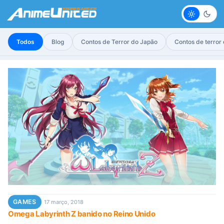
Claro
Escur
Todos
Blog
Contos de Terror do Japão
Contos de terror
GAMES
17 março, 2018
Omega Labyrinth Z banido no Reino Unido