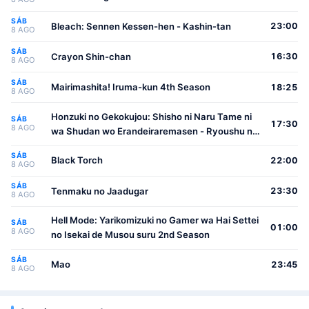
SÁB
Bleach: Sennen Kessen-hen - Kashin-tan
23:00
8 AGO
SÁB
Crayon Shin-chan
16:30
8 AGO
SÁB
Mairimashita! Iruma-kun 4th Season
18:25
8 AGO
Honzuki no Gekokujou: Shisho ni Naru Tame ni
SÁB
17:30
8 AGO
wa Shudan wo Erandeiraremasen - Ryoushu no
Youjo
SÁB
Black Torch
22:00
8 AGO
SÁB
Tenmaku no Jaadugar
23:30
8 AGO
Hell Mode: Yarikomizuki no Gamer wa Hai Settei
SÁB
01:00
8 AGO
no Isekai de Musou suru 2nd Season
SÁB
Mao
23:45
8 AGO