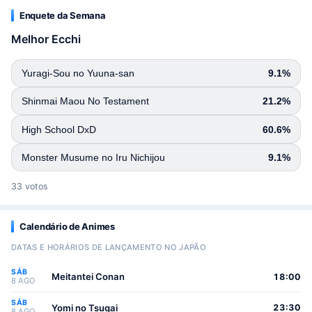
Enquete da Semana
Melhor Ecchi
Yuragi-Sou no Yuuna-san
9.1%
Shinmai Maou No Testament
21.2%
High School DxD
60.6%
Monster Musume no Iru Nichijou
9.1%
33 votos
Calendário de Animes
DATAS E HORÁRIOS DE LANÇAMENTO NO JAPÃO
SÁB
Meitantei Conan
18:00
8 AGO
SÁB
Yomi no Tsugai
23:30
8 AGO