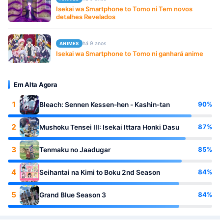
Isekai wa Smartphone to Tomo ni Tem novos
detalhes Revelados
há 9 anos
ANIMES
Isekai wa Smartphone to Tomo ni ganhará anime
Em Alta Agora
1
90%
Bleach: Sennen Kessen-hen - Kashin-tan
2
87%
Mushoku Tensei III: Isekai Ittara Honki Dasu
3
85%
Tenmaku no Jaadugar
4
84%
Seihantai na Kimi to Boku 2nd Season
5
84%
Grand Blue Season 3