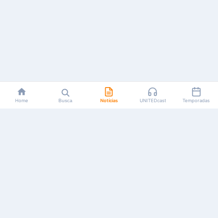
Home
Busca
Notícias
UNITEDcast
Temporadas
Notícias, reviews, guias e podcasts sobre o universo dos
animes!
Feito por fãs, para fãs.