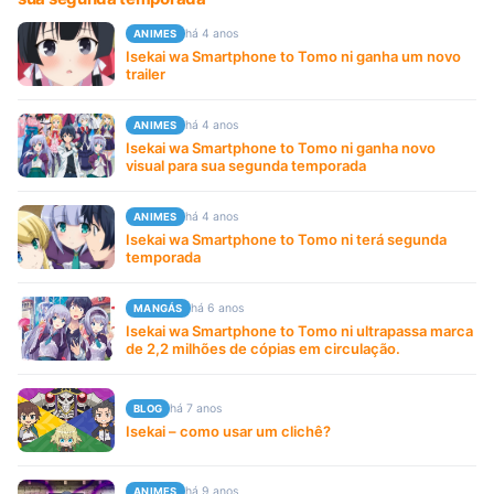
há 4 anos
ANIMES
Isekai wa Smartphone to Tomo ni ganha um novo
trailer
há 4 anos
ANIMES
Isekai wa Smartphone to Tomo ni ganha novo
visual para sua segunda temporada
há 4 anos
ANIMES
Isekai wa Smartphone to Tomo ni terá segunda
temporada
há 6 anos
MANGÁS
Isekai wa Smartphone to Tomo ni ultrapassa marca
de 2,2 milhões de cópias em circulação.
há 7 anos
BLOG
Isekai – como usar um clichê?
há 9 anos
ANIMES