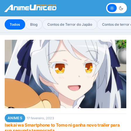
Claro
Escur
Todos
Blog
Contos de Terror do Japão
Contos de terror
ANIMES
17 fevereiro, 2023
Isekai wa Smartphone to Tomo ni ganha novo trailer para
sua segunda temporada