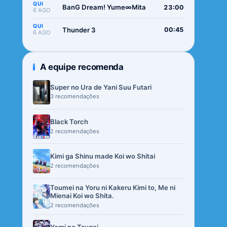
QUI
BanG Dream! Yume∞Mita
23:00
6 AGO
QUI
Thunder 3
00:45
6 AGO
A equipe recomenda
Super no Ura de Yani Suu Futari
3 recomendações
Black Torch
2 recomendações
Kimi ga Shinu made Koi wo Shitai
2 recomendações
Toumei na Yoru ni Kakeru Kimi to, Me ni
Mienai Koi wo Shita.
2 recomendações