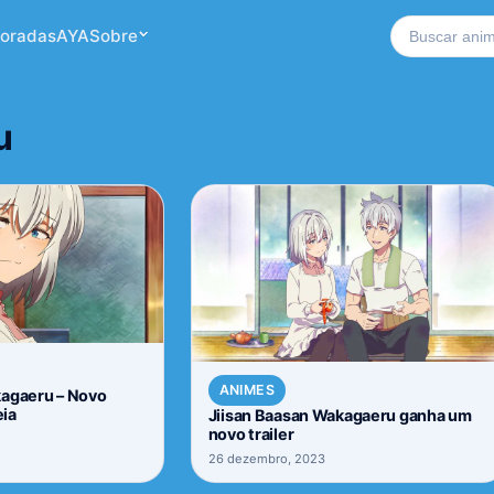
Buscar no si
oradas
AYA
Sobre
u
ANIMES
kagaeru – Novo
eia
Jiisan Baasan Wakagaeru ganha um
novo trailer
26 dezembro, 2023