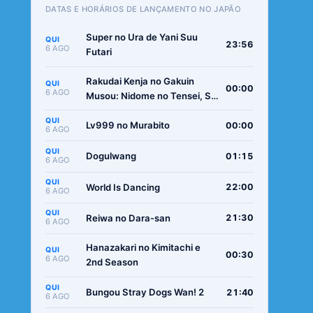
DATAS E HORÁRIOS DE LANÇAMENTO NO JAPÃO
Super no Ura de Yani Suu
QUI
23:56
6 AGO
Futari
Rakudai Kenja no Gakuin
QUI
00:00
6 AGO
Musou: Nidome no Tensei, S-
Rank Cheat Majutsushi
QUI
Boukenroku
Lv999 no Murabito
00:00
6 AGO
QUI
Dogulwang
01:15
6 AGO
QUI
World Is Dancing
22:00
6 AGO
QUI
Reiwa no Dara-san
21:30
6 AGO
Hanazakari no Kimitachi e
QUI
00:30
6 AGO
2nd Season
QUI
Bungou Stray Dogs Wan! 2
21:40
6 AGO