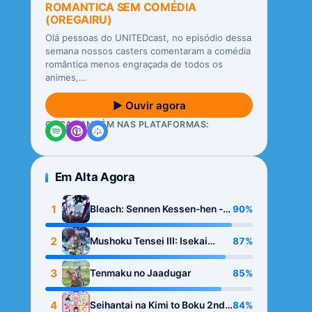
ROMANTICA SEM COMÉDIA
(OREGAIRU)
Olá pessoas do UNITEDcast, no episódio dessa
semana nossos casters comentaram a comédia
romântica menos engraçada de todos os
animes,…
▶ Ouvir agora
OUÇA TAMBÉM NAS PLATAFORMAS:
Em Alta Agora
1
90%
Bleach: Sennen Kessen-hen -
Kashin-tan
2
87%
Mushoku Tensei III: Isekai
Ittara Honki Dasu
3
85%
Tenmaku no Jaadugar
4
84%
Seihantai na Kimi to Boku 2nd