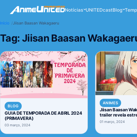
Notícias
UNITEDcast
Blog
Temp
Início
Jiisan Baasan Wakagaeru
Tag:
Jiisan Baasan Wakagaer
ANIMES
BLOG
Jiisan Baasan Wa
GUIA DE TEMPORADA DE ABRIL 2024
trailer revela estr
(PRIMAVERA)
01 março, 2024
03 março, 2024