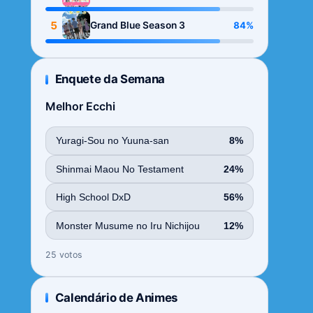
Season
5
84%
Grand Blue Season 3
Enquete da Semana
Melhor Ecchi
Yuragi-Sou no Yuuna-san
8%
Shinmai Maou No Testament
24%
High School DxD
56%
Monster Musume no Iru Nichijou
12%
25 votos
Calendário de Animes