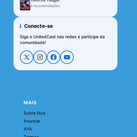
Yomi no Tsugai
2 recomendações
Conecte-se
Siga o UnitedCast nas redes e participe da
comunidade!
MAIS
Sobre Nós
Anuncie
AYA
Termos