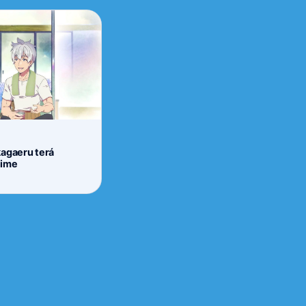
kagaeru terá
nime