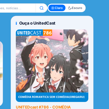
te
Claro
Escuro
Ouça o UnitedCast
UNITEDcast #786 - COMÉDIA