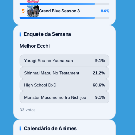
Season
5
84%
Grand Blue Season 3
Enquete da Semana
Melhor Ecchi
Yuragi-Sou no Yuuna-san
9.1%
Shinmai Maou No Testament
21.2%
High School DxD
60.6%
Monster Musume no Iru Nichijou
9.1%
33 votos
Calendário de Animes