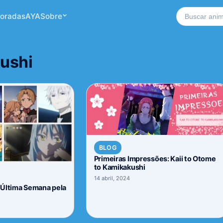
Buscar no si
oradas
AYA
Sobre
kushi
BLOG
Primeiras Impressões: Kaii to Otome
to Kamikakushi
14 abril, 2024
 Última Semana pela