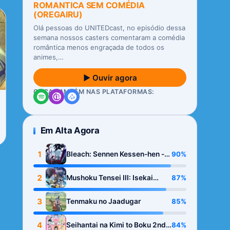
ROMANTICA SEM COMÉDIA
(OREGAIRU)
Olá pessoas do UNITEDcast, no episódio dessa
semana nossos casters comentaram a comédia
romântica menos engraçada de todos os
animes,…
▶ Ouvir agora
OUÇA TAMBÉM NAS PLATAFORMAS:
Em Alta Agora
1
90%
Bleach: Sennen Kessen-hen -
Kashin-tan
2
87%
Mushoku Tensei III: Isekai
Ittara Honki Dasu
3
85%
Tenmaku no Jaadugar
4
84%
Seihantai na Kimi to Boku 2nd