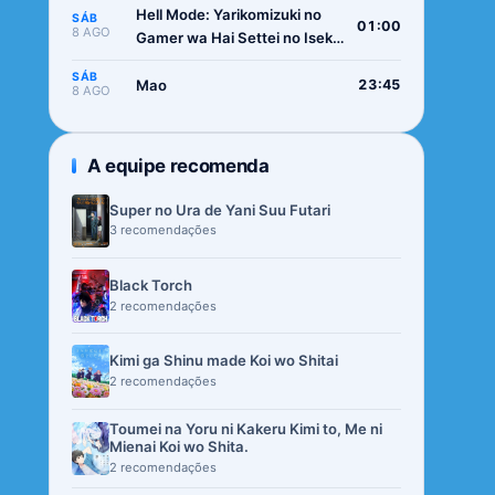
Hell Mode: Yarikomizuki no
SÁB
01:00
8 AGO
Gamer wa Hai Settei no Isekai
de Musou suru 2nd Season
SÁB
Mao
23:45
8 AGO
A equipe recomenda
Super no Ura de Yani Suu Futari
3 recomendações
Black Torch
2 recomendações
Kimi ga Shinu made Koi wo Shitai
2 recomendações
Toumei na Yoru ni Kakeru Kimi to, Me ni
Mienai Koi wo Shita.
2 recomendações