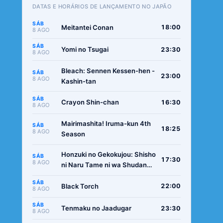
DATAS E HORÁRIOS DE LANÇAMENTO NO JAPÃO
SÁB
Meitantei Conan
18:00
8 AGO
SÁB
Yomi no Tsugai
23:30
8 AGO
Bleach: Sennen Kessen-hen -
SÁB
23:00
8 AGO
Kashin-tan
SÁB
Crayon Shin-chan
16:30
8 AGO
Mairimashita! Iruma-kun 4th
SÁB
18:25
8 AGO
Season
Honzuki no Gekokujou: Shisho
SÁB
17:30
8 AGO
ni Naru Tame ni wa Shudan
wo Erandeiraremasen -
SÁB
Ryoushu no Youjo
Black Torch
22:00
8 AGO
SÁB
Tenmaku no Jaadugar
23:30
8 AGO