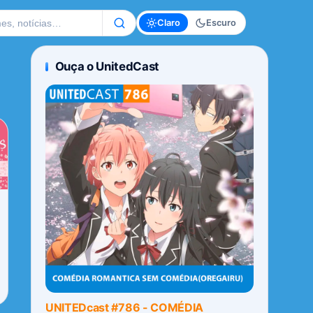
te
Claro
Escuro
Ouça o UnitedCast
UNITEDcast #786 - COMÉDIA