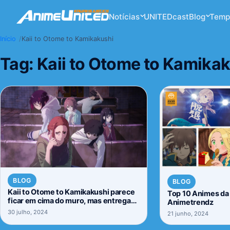
Notícias
UNITEDcast
Blog
Temp
Início
Kaii to Otome to Kamikakushi
Tag:
Kaii to Otome to Kamika
BLOG
BLOG
Kaii to Otome to Kamikakushi parece
Top 10 Animes da
ficar em cima do muro, mas entrega
Animetrendz
um bom conteúdo
30 julho, 2024
21 junho, 2024