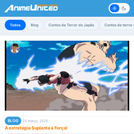
Claro
Escur
Todos
Blog
Contos de Terror do Japão
Contos de terror
BLOG
02 março, 2020
A estratégia Suplanta a Força!