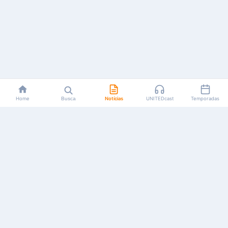
Home
Busca
Notícias
UNITEDcast
Temporadas
Notícias, reviews, guias e podcasts sobre o universo dos
animes!
Feito por fãs, para fãs.