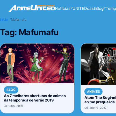
Notícias
UNITEDcast
Blog
Temp
Início
Mafumafu
Tag:
Mafumafu
BLOG
ANIMES
As 7 melhores aberturas de animes
Atom The Beginni
da temporada de verão 2019
anime prequel de
31 julho, 2019
revelada
06 janeiro, 2017