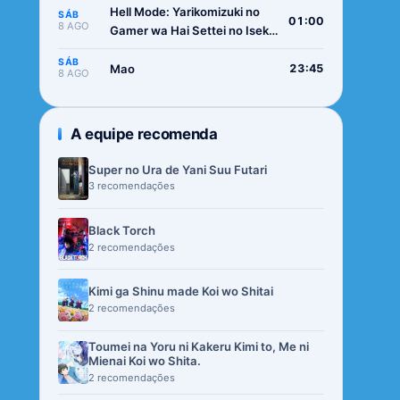
Hell Mode: Yarikomizuki no
SÁB
01:00
8 AGO
Gamer wa Hai Settei no Isekai
de Musou suru 2nd Season
SÁB
Mao
23:45
8 AGO
A equipe recomenda
Super no Ura de Yani Suu Futari
3 recomendações
Black Torch
2 recomendações
Kimi ga Shinu made Koi wo Shitai
2 recomendações
Toumei na Yoru ni Kakeru Kimi to, Me ni
Mienai Koi wo Shita.
2 recomendações