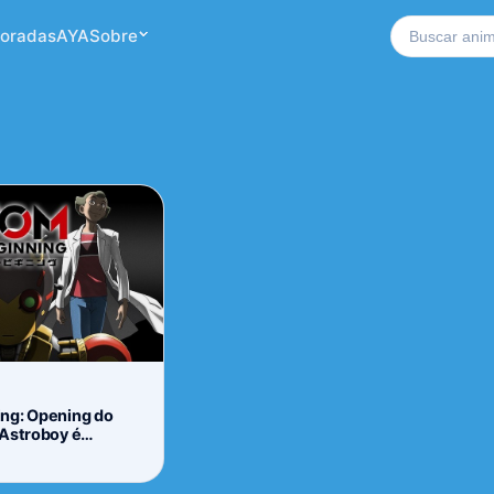
Buscar no si
oradas
AYA
Sobre
ng: Opening do
 Astroboy é