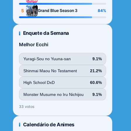
Season
5
84%
Grand Blue Season 3
Enquete da Semana
Melhor Ecchi
Yuragi-Sou no Yuuna-san
9.1%
Shinmai Maou No Testament
21.2%
High School DxD
60.6%
Monster Musume no Iru Nichijou
9.1%
33 votos
Calendário de Animes