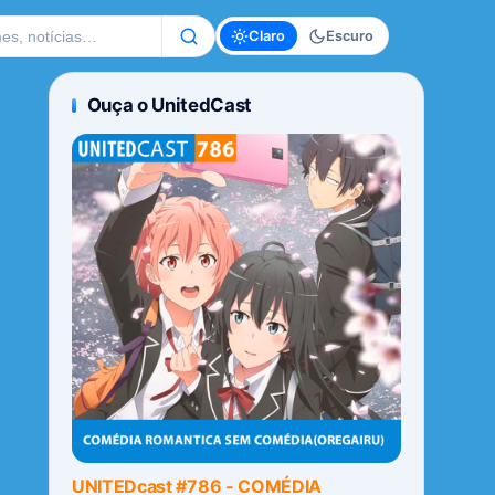
te
Claro
Escuro
Ouça o UnitedCast
UNITEDcast #786 - COMÉDIA