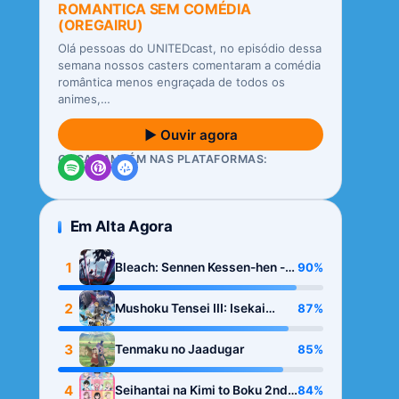
ROMANTICA SEM COMÉDIA
(OREGAIRU)
Olá pessoas do UNITEDcast, no episódio dessa
semana nossos casters comentaram a comédia
romântica menos engraçada de todos os
animes,…
▶ Ouvir agora
OUÇA TAMBÉM NAS PLATAFORMAS:
Em Alta Agora
1
90%
Bleach: Sennen Kessen-hen -
Kashin-tan
2
87%
Mushoku Tensei III: Isekai
Ittara Honki Dasu
3
85%
Tenmaku no Jaadugar
4
84%
Seihantai na Kimi to Boku 2nd