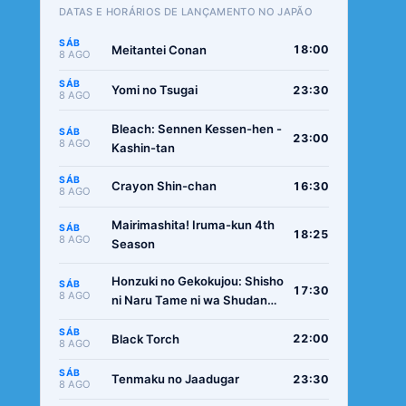
DATAS E HORÁRIOS DE LANÇAMENTO NO JAPÃO
SÁB
Meitantei Conan
18:00
8 AGO
SÁB
Yomi no Tsugai
23:30
8 AGO
Bleach: Sennen Kessen-hen -
SÁB
23:00
8 AGO
Kashin-tan
SÁB
Crayon Shin-chan
16:30
8 AGO
Mairimashita! Iruma-kun 4th
SÁB
18:25
8 AGO
Season
Honzuki no Gekokujou: Shisho
SÁB
17:30
8 AGO
ni Naru Tame ni wa Shudan
wo Erandeiraremasen -
SÁB
Ryoushu no Youjo
Black Torch
22:00
8 AGO
SÁB
Tenmaku no Jaadugar
23:30
8 AGO