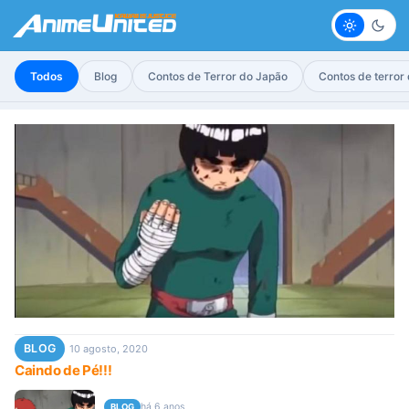
Claro
Escur
Todos
Blog
Contos de Terror do Japão
Contos de terror
BLOG
10 agosto, 2020
Caindo de Pé!!!
há 6 anos
BLOG