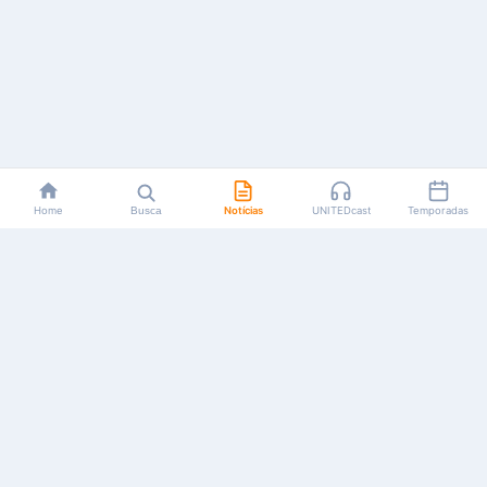
Home
Busca
Notícias
UNITEDcast
Temporadas
Notícias, reviews, guias e podcasts sobre o universo dos
animes!
Feito por fãs, para fãs.