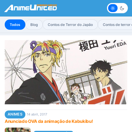
Claro
Escur
Todos
Blog
Contos de Terror do Japão
Contos de terror
ANIMES
14 abril, 2017
Anunciado OVA da animação de Kabukibu!