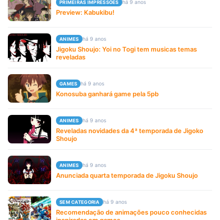
há 9 anos
PRIMEIRAS IMPRESSÕES
Preview: Kabukibu!
há 9 anos
ANIMES
Jigoku Shoujo: Yoi no Togi tem musicas temas
reveladas
há 9 anos
GAMES
Konosuba ganhará game pela 5pb
há 9 anos
ANIMES
Reveladas novidades da 4ª temporada de Jigoko
Shoujo
há 9 anos
ANIMES
Anunciada quarta temporada de Jigoku Shoujo
há 9 anos
SEM CATEGORIA
Recomendação de animações pouco conhecidas
inspiradas em games