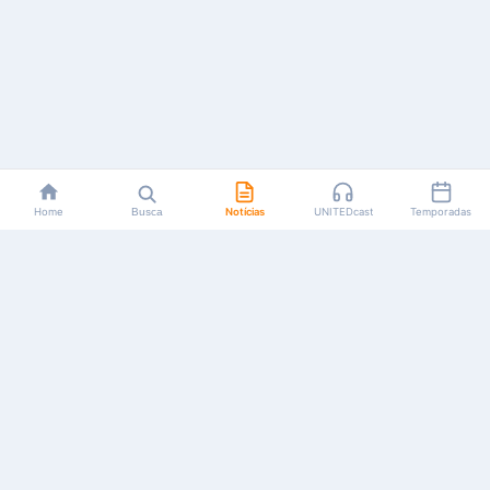
Home
Busca
Notícias
UNITEDcast
Temporadas
Notícias, reviews, guias e podcasts sobre o universo dos
animes!
Feito por fãs, para fãs.