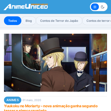
Claro
Escur
Todos
Blog
Contos de Terror do Japão
Contos de terror
ANIMES
01 maio, 2020
Yuukoku no Moriarty – nova animação ganha segundo
teaser e elenco revelado