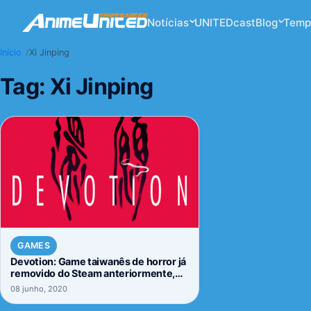
Notícias
UNITEDcast
Blog
Temp
Início
Xi Jinping
Tag:
Xi Jinping
GAMES
Devotion: Game taiwanês de horror já
removido do Steam anteriormente,
retorna com cópia física. Saiba mais a
08 junho, 2020
respeito.