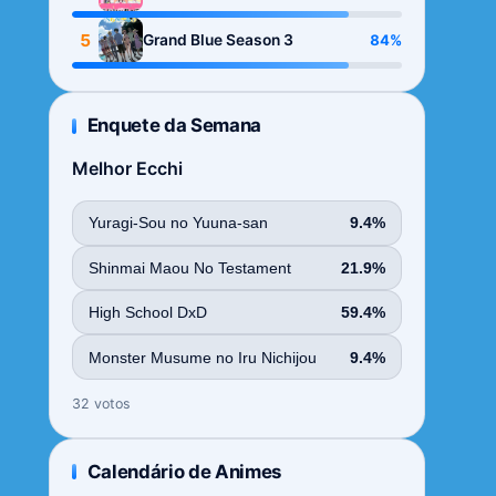
Season
5
84%
Grand Blue Season 3
Enquete da Semana
Melhor Ecchi
Yuragi-Sou no Yuuna-san
9.4%
Shinmai Maou No Testament
21.9%
High School DxD
59.4%
Monster Musume no Iru Nichijou
9.4%
32 votos
Calendário de Animes