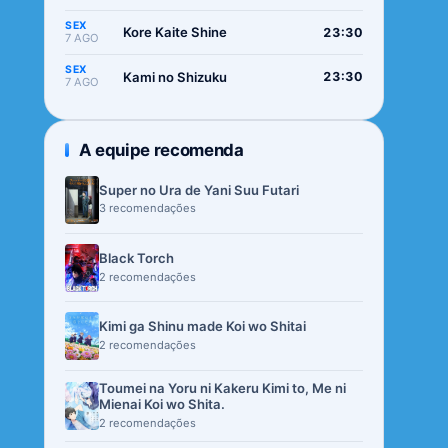
SEX
Kore Kaite Shine
23:30
7 AGO
SEX
Kami no Shizuku
23:30
7 AGO
A equipe recomenda
Super no Ura de Yani Suu Futari
3 recomendações
Black Torch
2 recomendações
Kimi ga Shinu made Koi wo Shitai
2 recomendações
Toumei na Yoru ni Kakeru Kimi to, Me ni
Mienai Koi wo Shita.
2 recomendações