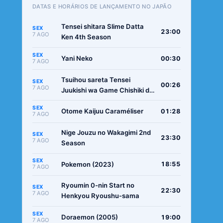
DATAS E HORÁRIOS DE LANÇAMENTO NO JAPÃO
Tensei shitara Slime Datta
SEX
23:00
7 AGO
Ken 4th Season
SEX
Yani Neko
00:30
7 AGO
Tsuihou sareta Tensei
SEX
00:26
7 AGO
Juukishi wa Game Chishiki de
Musou suru
SEX
Otome Kaijuu Caraméliser
01:28
7 AGO
Nige Jouzu no Wakagimi 2nd
SEX
23:30
7 AGO
Season
SEX
Pokemon (2023)
18:55
7 AGO
Ryoumin 0-nin Start no
SEX
22:30
7 AGO
Henkyou Ryoushu-sama
SEX
Doraemon (2005)
19:00
7 AGO