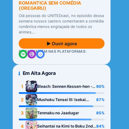
ROMANTICA SEM COMÉDIA
(OREGAIRU)
Olá pessoas do UNITEDcast, no episódio dessa
semana nossos casters comentaram a comédia
romântica menos engraçada de todos os
animes,…
▶ Ouvir agora
OUÇA TAMBÉM NAS PLATAFORMAS:
Em Alta Agora
1
90%
Bleach: Sennen Kessen-hen -
Kashin-tan
2
87%
Mushoku Tensei III: Isekai
Ittara Honki Dasu
3
85%
Tenmaku no Jaadugar
4
84%
Seihantai na Kimi to Boku 2nd