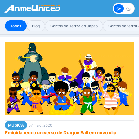
Claro
Escur
Todos
Blog
Contos de Terror do Japão
Contos de terror
MÚSICA
07 maio, 2020
Emicida recria universo de Dragon Ball em novo clip