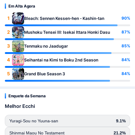
Em Alta Agora
1
90%
Bleach: Sennen Kessen-hen - Kashin-tan
2
87%
Mushoku Tensei III: Isekai Ittara Honki Dasu
3
85%
Tenmaku no Jaadugar
4
84%
Seihantai na Kimi to Boku 2nd Season
5
84%
Grand Blue Season 3
Enquete da Semana
Melhor Ecchi
Yuragi-Sou no Yuuna-san
9.1%
Shinmai Maou No Testament
21.2%