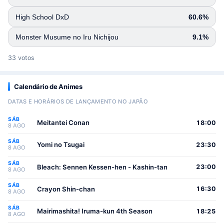
High School DxD
60.6%
Monster Musume no Iru Nichijou
9.1%
33 votos
Calendário de Animes
DATAS E HORÁRIOS DE LANÇAMENTO NO JAPÃO
SÁB
Meitantei Conan
18:00
8 AGO
SÁB
Yomi no Tsugai
23:30
8 AGO
SÁB
Bleach: Sennen Kessen-hen - Kashin-tan
23:00
8 AGO
SÁB
Crayon Shin-chan
16:30
8 AGO
SÁB
Mairimashita! Iruma-kun 4th Season
18:25
8 AGO