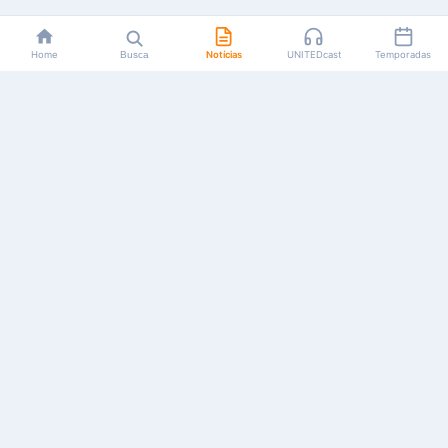
Home
Busca
Notícias
UNITEDcast
Temporadas
Notícias, reviews, guias e podcasts sobre o universo dos
animes!
Feito por fãs, para fãs.
NAVEGAÇÃO
CATEGORIAS
MAIS
Início
Animes
Sobre Nós
Notícias
Mangás
Anuncie