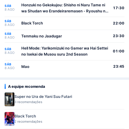
Honzuki no Gekokujou: Shisho ni Naru Tame ni
SÁB
17:30
8 AGO
wa Shudan wo Erandeiraremasen - Ryoushu no
Youjo
SÁB
Black Torch
22:00
8 AGO
SÁB
Tenmaku no Jaadugar
23:30
8 AGO
Hell Mode: Yarikomizuki no Gamer wa Hai Settei
SÁB
01:00
8 AGO
no Isekai de Musou suru 2nd Season
SÁB
Mao
23:45
8 AGO
A equipe recomenda
Super no Ura de Yani Suu Futari
3 recomendações
Black Torch
2 recomendações