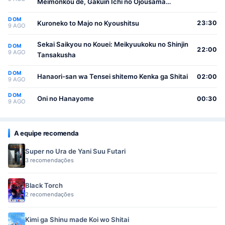
Meimonkou de, Gakuin Ichi no Ojousama
(Seikatsu Nouryoku Kaimu) wo Kagenagara
DOM
Osewa suru Koto ni Narimashita
Kuroneko to Majo no Kyoushitsu
23:30
9 AGO
Sekai Saikyou no Kouei: Meikyuukoku no Shinjin
DOM
22:00
9 AGO
Tansakusha
DOM
Hanaori-san wa Tensei shitemo Kenka ga Shitai
02:00
9 AGO
DOM
Oni no Hanayome
00:30
9 AGO
A equipe recomenda
Super no Ura de Yani Suu Futari
3 recomendações
Black Torch
2 recomendações
Kimi ga Shinu made Koi wo Shitai