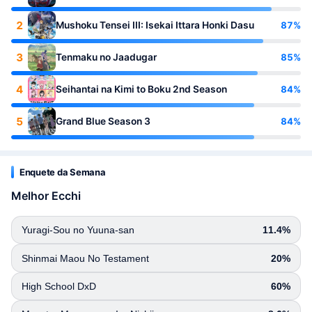
2
87%
Mushoku Tensei III: Isekai Ittara Honki Dasu
3
85%
Tenmaku no Jaadugar
4
84%
Seihantai na Kimi to Boku 2nd Season
5
84%
Grand Blue Season 3
Enquete da Semana
Melhor Ecchi
Yuragi-Sou no Yuuna-san
11.4%
Shinmai Maou No Testament
20%
High School DxD
60%