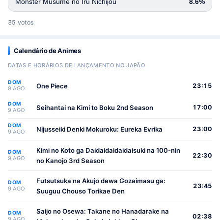
Monster Musume no Iru Nichijou
8.6%
35 votos
Calendário de Animes
DATAS E HORÁRIOS DE LANÇAMENTO NO JAPÃO
DOM
One Piece
23:15
9 AGO
DOM
Seihantai na Kimi to Boku 2nd Season
17:00
9 AGO
DOM
Nijusseiki Denki Mokuroku: Eureka Evrika
23:00
9 AGO
Kimi no Koto ga Daidaidaidaidaisuki na 100-nin
DOM
22:30
9 AGO
no Kanojo 3rd Season
Futsutsuka na Akujo dewa Gozaimasu ga:
DOM
23:45
9 AGO
Suuguu Chouso Torikae Den
Saijo no Osewa: Takane no Hanadarake na
DOM
02:38
9 AGO