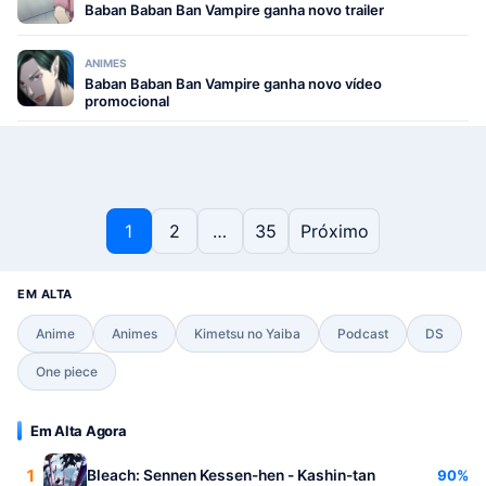
Baban Baban Ban Vampire ganha novo trailer
ANIMES
Baban Baban Ban Vampire ganha novo vídeo
promocional
Paginação de posts
1
2
…
35
Próximo
EM ALTA
Anime
Animes
Kimetsu no Yaiba
Podcast
DS
One piece
Em Alta Agora
1
90%
Bleach: Sennen Kessen-hen - Kashin-tan