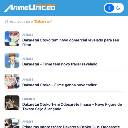
Claro
Escur
31 resultados para "
Dakaretai
"
ANIMES
Dakaretai Otoko tem novo comercial revelado para seu
filme
ANIMES
Dakaretai – Filme tem novo trailer revelado
ANIMES
Dakaretai Otoko – Filme ganha novo trailer
FIGURES
Dakaretai Otoko 1-i ni Odosarete Imasu – Novo Figure de
Takato Saijo é lançado
ANIMES
Primeiras Impressões: Dakaretai Otoko 1-i ni Odosarete