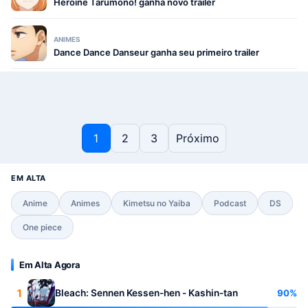
Heroine Tarumono! ganha novo trailer
ANIMES
Dance Dance Danseur ganha seu primeiro trailer
Paginação de posts
1
2
3
Próximo
EM ALTA
Anime
Animes
Kimetsu no Yaiba
Podcast
DS
One piece
Em Alta Agora
1
90%
Bleach: Sennen Kessen-hen - Kashin-tan