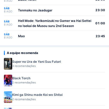
8 AGO
SÁB
Tenmaku no Jaadugar
23:30
8 AGO
Hell Mode: Yarikomizuki no Gamer wa Hai Settei
SÁB
01:00
8 AGO
no Isekai de Musou suru 2nd Season
SÁB
Mao
23:45
8 AGO
A equipe recomenda
Super no Ura de Yani Suu Futari
3 recomendações
Black Torch
2 recomendações
Kimi ga Shinu made Koi wo Shitai
2 recomendações