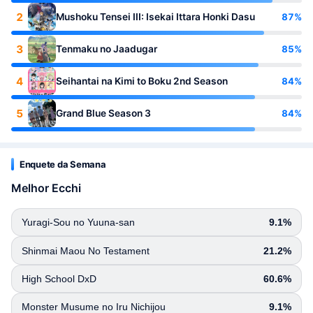
2
87%
Mushoku Tensei III: Isekai Ittara Honki Dasu
3
85%
Tenmaku no Jaadugar
4
84%
Seihantai na Kimi to Boku 2nd Season
5
84%
Grand Blue Season 3
Enquete da Semana
Melhor Ecchi
Yuragi-Sou no Yuuna-san
9.1%
Shinmai Maou No Testament
21.2%
High School DxD
60.6%
Monster Musume no Iru Nichijou
9.1%