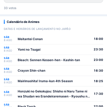
33 votos
Calendário de Animes
DATAS E HORÁRIOS DE LANÇAMENTO NO JAPÃO
SÁB
Meitantei Conan
18:00
8 AGO
SÁB
Yomi no Tsugai
23:30
8 AGO
SÁB
Bleach: Sennen Kessen-hen - Kashin-tan
23:00
8 AGO
SÁB
Crayon Shin-chan
16:30
8 AGO
SÁB
Mairimashita! Iruma-kun 4th Season
18:25
8 AGO
Honzuki no Gekokujou: Shisho ni Naru Tame ni
SÁB
17:30
8 AGO
wa Shudan wo Erandeiraremasen - Ryoushu no
Youjo
SÁB
Black Torch
22:00