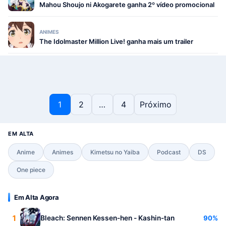
Mahou Shoujo ni Akogarete ganha 2º vídeo promocional
ANIMES
The Idolmaster Million Live! ganha mais um trailer
Paginação de posts
1
2
…
4
Próximo
EM ALTA
Anime
Animes
Kimetsu no Yaiba
Podcast
DS
One piece
Em Alta Agora
1
90%
Bleach: Sennen Kessen-hen - Kashin-tan