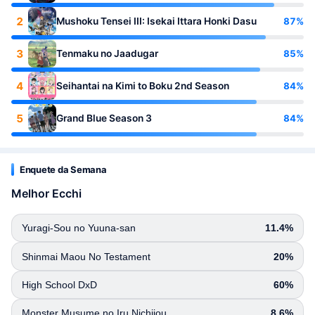
2
87%
Mushoku Tensei III: Isekai Ittara Honki Dasu
3
85%
Tenmaku no Jaadugar
4
84%
Seihantai na Kimi to Boku 2nd Season
5
84%
Grand Blue Season 3
Enquete da Semana
Melhor Ecchi
Yuragi-Sou no Yuuna-san
11.4%
Shinmai Maou No Testament
20%
High School DxD
60%
Monster Musume no Iru Nichijou
8.6%