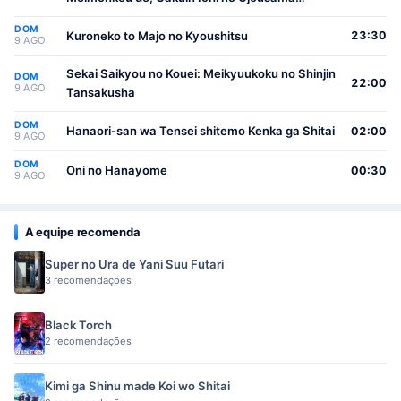
(Seikatsu Nouryoku Kaimu) wo Kagenagara
DOM
Osewa suru Koto ni Narimashita
Kuroneko to Majo no Kyoushitsu
23:30
9 AGO
Sekai Saikyou no Kouei: Meikyuukoku no Shinjin
DOM
22:00
9 AGO
Tansakusha
DOM
Hanaori-san wa Tensei shitemo Kenka ga Shitai
02:00
9 AGO
DOM
Oni no Hanayome
00:30
9 AGO
A equipe recomenda
Super no Ura de Yani Suu Futari
3 recomendações
Black Torch
2 recomendações
Kimi ga Shinu made Koi wo Shitai