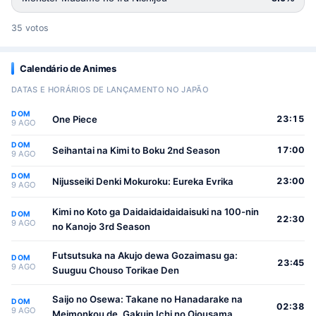
35 votos
Calendário de Animes
DATAS E HORÁRIOS DE LANÇAMENTO NO JAPÃO
DOM
One Piece
23:15
9 AGO
DOM
Seihantai na Kimi to Boku 2nd Season
17:00
9 AGO
DOM
Nijusseiki Denki Mokuroku: Eureka Evrika
23:00
9 AGO
Kimi no Koto ga Daidaidaidaidaisuki na 100-nin
DOM
22:30
9 AGO
no Kanojo 3rd Season
Futsutsuka na Akujo dewa Gozaimasu ga:
DOM
23:45
9 AGO
Suuguu Chouso Torikae Den
Saijo no Osewa: Takane no Hanadarake na
DOM
02:38
9 AGO
Meimonkou de, Gakuin Ichi no Ojousama