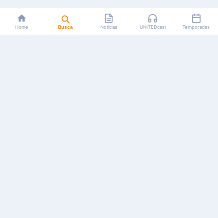
Home
Busca
Notícias
UNITEDcast
Temporadas
Notícias, reviews, guias e podcasts sobre o universo dos
animes!
Feito por fãs, para fãs.
NAVEGAÇÃO
CATEGORIAS
MAIS
Início
Animes
Sobre Nós
Notícias
Mangás
Anuncie