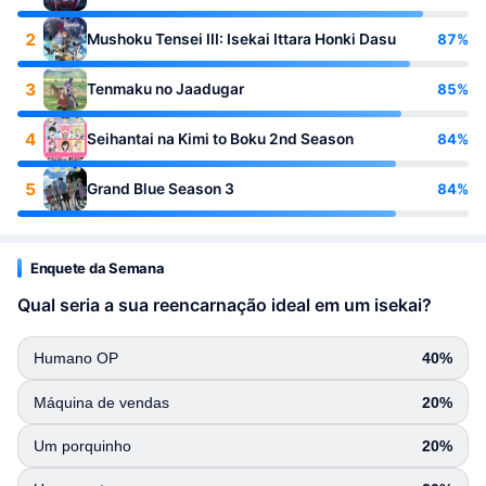
2
87%
Mushoku Tensei III: Isekai Ittara Honki Dasu
3
85%
Tenmaku no Jaadugar
4
84%
Seihantai na Kimi to Boku 2nd Season
5
84%
Grand Blue Season 3
Enquete da Semana
Qual seria a sua reencarnação ideal em um isekai?
Humano OP
40%
Máquina de vendas
20%
Um porquinho
20%