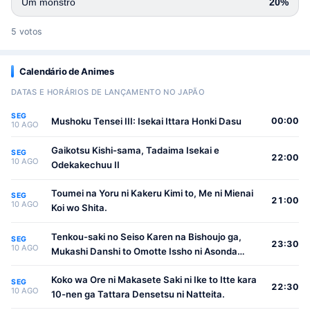
Um monstro
20%
5 votos
Calendário de Animes
DATAS E HORÁRIOS DE LANÇAMENTO NO JAPÃO
SEG
Mushoku Tensei III: Isekai Ittara Honki Dasu
00:00
10 AGO
Gaikotsu Kishi-sama, Tadaima Isekai e
SEG
22:00
10 AGO
Odekakechuu II
Toumei na Yoru ni Kakeru Kimi to, Me ni Mienai
SEG
21:00
10 AGO
Koi wo Shita.
Tenkou-saki no Seiso Karen na Bishoujo ga,
SEG
23:30
10 AGO
Mukashi Danshi to Omotte Issho ni Asonda
Osananajimi Datta Ken
Koko wa Ore ni Makasete Saki ni Ike to Itte kara
SEG
22:30
10 AGO
10-nen ga Tattara Densetsu ni Natteita.