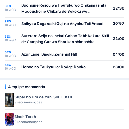
Buchigire Reijou wa Houfuku wo Chikaimashita.
SEG
22:30
10 AGO
Madousho no Chikara de Sokoku wo
Tatakitsubushimasu
SEG
Saikyou Degarashi Ouji no Anyaku Teii Arasoi
20:57
10 AGO
Suterare Seijo no Isekai Gohan Tabi: Kakure Skill
SEG
23:00
10 AGO
de Camping Car wo Shoukan shimashita
SEG
Azur Lane: Bisoku Zenshin! Ni!!
01:00
10 AGO
SEG
Honoo no Toukyuujo: Dodge Danko
23:00
10 AGO
A equipe recomenda
Super no Ura de Yani Suu Futari
3 recomendações
Black Torch
2 recomendações