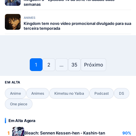
semanas
ANIMES
Kingdom tem novo vídeo promocional divulgado para sua
terceira temporada
Paginação de posts
1
2
…
35
Próximo
EM ALTA
Anime
Animes
Kimetsu no Yaiba
Podcast
DS
One piece
Em Alta Agora
1
90%
Bleach: Sennen Kessen-hen - Kashin-tan