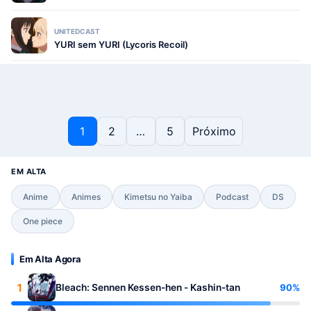
UNITEDCAST
YURI sem YURI (Lycoris Recoil)
Paginação de posts
1
2
…
5
Próximo
EM ALTA
Anime
Animes
Kimetsu no Yaiba
Podcast
DS
One piece
Em Alta Agora
1
90%
Bleach: Sennen Kessen-hen - Kashin-tan