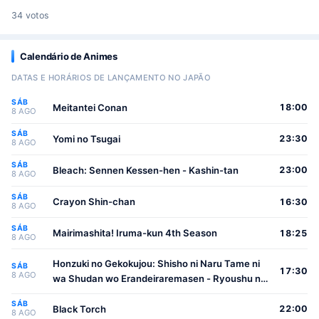
34 votos
Calendário de Animes
DATAS E HORÁRIOS DE LANÇAMENTO NO JAPÃO
SÁB
Meitantei Conan
18:00
8 AGO
SÁB
Yomi no Tsugai
23:30
8 AGO
SÁB
Bleach: Sennen Kessen-hen - Kashin-tan
23:00
8 AGO
SÁB
Crayon Shin-chan
16:30
8 AGO
SÁB
Mairimashita! Iruma-kun 4th Season
18:25
8 AGO
Honzuki no Gekokujou: Shisho ni Naru Tame ni
SÁB
17:30
8 AGO
wa Shudan wo Erandeiraremasen - Ryoushu no
Youjo
SÁB
Black Torch
22:00
8 AGO