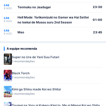
SÁB
Tenmaku no Jaadugar
23:30
8 AGO
Hell Mode: Yarikomizuki no Gamer wa Hai Settei
SÁB
01:00
8 AGO
no Isekai de Musou suru 2nd Season
SÁB
Mao
23:45
8 AGO
A equipe recomenda
Super no Ura de Yani Suu Futari
3 recomendações
Black Torch
2 recomendações
Kimi ga Shinu made Koi wo Shitai
2 recomendações
Toumei na Yoru ni Kakeru Kimi to, Me ni Mienai Koi wo Shita.