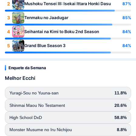
2
87%
Mushoku Tensei III: Isekai Ittara Honki Dasu
3
85%
Tenmaku no Jaadugar
4
84%
Seihantai na Kimi to Boku 2nd Season
5
84%
Grand Blue Season 3
Enquete da Semana
Melhor Ecchi
Yuragi-Sou no Yuuna-san
11.8%
Shinmai Maou No Testament
20.6%
High School DxD
58.8%
Monster Musume no Iru Nichijou
8.8%