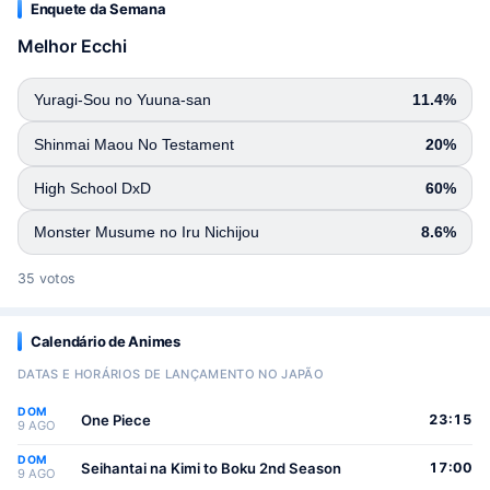
Enquete da Semana
Melhor Ecchi
Yuragi-Sou no Yuuna-san
11.4%
Shinmai Maou No Testament
20%
High School DxD
60%
Monster Musume no Iru Nichijou
8.6%
35 votos
Calendário de Animes
DATAS E HORÁRIOS DE LANÇAMENTO NO JAPÃO
DOM
One Piece
23:15
9 AGO
DOM
Seihantai na Kimi to Boku 2nd Season
17:00
9 AGO