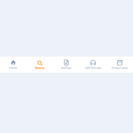
Home
Busca
Notícias
UNITEDcast
Temporadas
Notícias, reviews, guias e podcasts sobre o universo dos
animes!
Feito por fãs, para fãs.