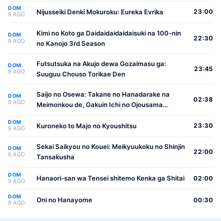
DOM
Nijusseiki Denki Mokuroku: Eureka Evrika
23:00
9 AGO
Kimi no Koto ga Daidaidaidaidaisuki na 100-nin
DOM
22:30
9 AGO
no Kanojo 3rd Season
Futsutsuka na Akujo dewa Gozaimasu ga:
DOM
23:45
9 AGO
Suuguu Chouso Torikae Den
Saijo no Osewa: Takane no Hanadarake na
DOM
02:38
9 AGO
Meimonkou de, Gakuin Ichi no Ojousama
(Seikatsu Nouryoku Kaimu) wo Kagenagara
DOM
Osewa suru Koto ni Narimashita
Kuroneko to Majo no Kyoushitsu
23:30
9 AGO
Sekai Saikyou no Kouei: Meikyuukoku no Shinjin
DOM
22:00
9 AGO
Tansakusha
DOM
Hanaori-san wa Tensei shitemo Kenka ga Shitai
02:00
9 AGO
DOM
Oni no Hanayome
00:30
9 AGO