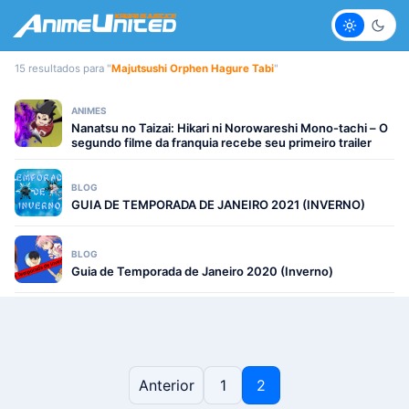
Claro
Escur
15 resultados para "
Majutsushi Orphen Hagure Tabi
"
ANIMES
Nanatsu no Taizai: Hikari ni Norowareshi Mono-tachi – O
segundo filme da franquia recebe seu primeiro trailer
BLOG
GUIA DE TEMPORADA DE JANEIRO 2021 (INVERNO)
BLOG
Guia de Temporada de Janeiro 2020 (Inverno)
Paginação de posts
Anterior
1
2