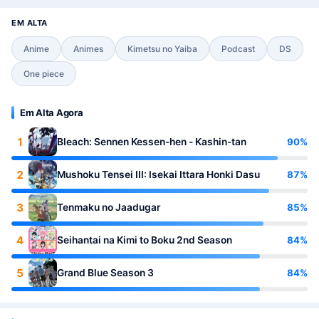
EM ALTA
Anime
Animes
Kimetsu no Yaiba
Podcast
DS
One piece
Em Alta Agora
1
90%
Bleach: Sennen Kessen-hen - Kashin-tan
2
87%
Mushoku Tensei III: Isekai Ittara Honki Dasu
3
85%
Tenmaku no Jaadugar
4
84%
Seihantai na Kimi to Boku 2nd Season
5
84%
Grand Blue Season 3