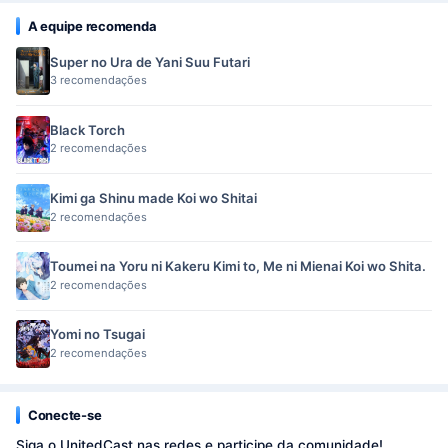
A equipe recomenda
Super no Ura de Yani Suu Futari
3 recomendações
Black Torch
2 recomendações
Kimi ga Shinu made Koi wo Shitai
2 recomendações
Toumei na Yoru ni Kakeru Kimi to, Me ni Mienai Koi wo Shita.
2 recomendações
Yomi no Tsugai
2 recomendações
Conecte-se
Siga o UnitedCast nas redes e participe da comunidade!