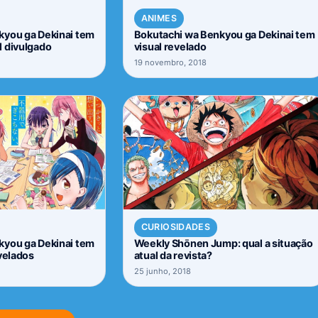
ANIMES
kyou ga Dekinai tem
Bokutachi wa Benkyou ga Dekinai tem
l divulgado
visual revelado
19 novembro, 2018
CURIOSIDADES
kyou ga Dekinai tem
Weekly Shōnen Jump: qual a situação
evelados
atual da revista?
25 junho, 2018