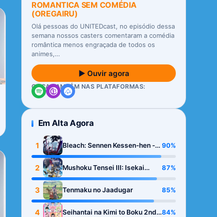
ROMANTICA SEM COMÉDIA
(OREGAIRU)
Olá pessoas do UNITEDcast, no episódio dessa
semana nossos casters comentaram a comédia
romântica menos engraçada de todos os
animes,…
▶ Ouvir agora
OUÇA TAMBÉM NAS PLATAFORMAS:
Em Alta Agora
1
90%
Bleach: Sennen Kessen-hen -
Kashin-tan
2
87%
Mushoku Tensei III: Isekai
Ittara Honki Dasu
3
85%
Tenmaku no Jaadugar
4
84%
Seihantai na Kimi to Boku 2nd