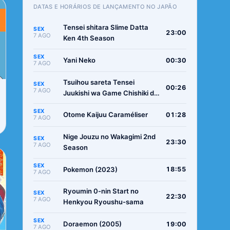
DATAS E HORÁRIOS DE LANÇAMENTO NO JAPÃO
Tensei shitara Slime Datta
SEX
23:00
7 AGO
Ken 4th Season
SEX
Yani Neko
00:30
7 AGO
Tsuihou sareta Tensei
SEX
00:26
7 AGO
Juukishi wa Game Chishiki de
Musou suru
SEX
Otome Kaijuu Caraméliser
01:28
7 AGO
Nige Jouzu no Wakagimi 2nd
SEX
23:30
7 AGO
Season
SEX
Pokemon (2023)
18:55
7 AGO
Ryoumin 0-nin Start no
SEX
22:30
7 AGO
Henkyou Ryoushu-sama
SEX
Doraemon (2005)
19:00
7 AGO