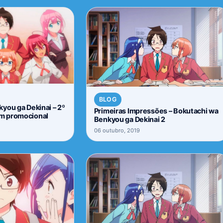
BLOG
you ga Dekinai – 2º
Primeiras Impressões – Bokutachi wa
m promocional
Benkyou ga Dekinai 2
06 outubro, 2019