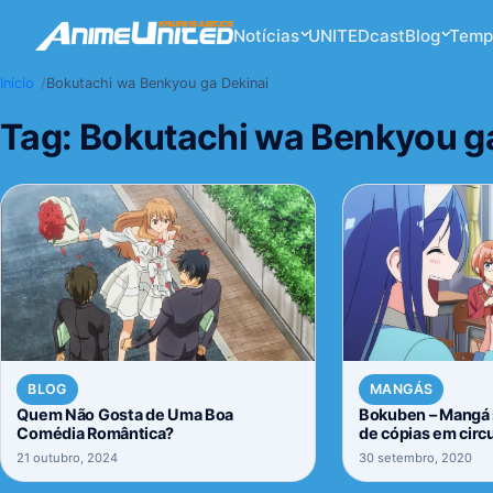
Notícias
UNITEDcast
Blog
Temp
Início
Bokutachi wa Benkyou ga Dekinai
Tag:
Bokutachi wa Benkyou g
BLOG
MANGÁS
Quem Não Gosta de Uma Boa
Bokuben – Mangá 
Comédia Romântica?
de cópias em circ
21 outubro, 2024
30 setembro, 2020