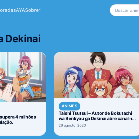
Buscar no si
oradas
AYA
Sobre
a Dekinai
ANIMES
Taishi Tsutsui – Autor de Bokutachi
supera 4 milhões
wa Benkyou ga Dekinai abre canal no
ulação.
YouTube
26 agosto, 2020