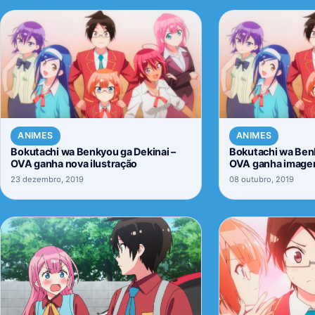
ANIMES
ANIMES
Bokutachi wa Benkyou ga Dekinai –
Bokutachi wa Benk
OVA ganha nova ilustração
OVA ganha image
23 dezembro, 2019
08 outubro, 2019