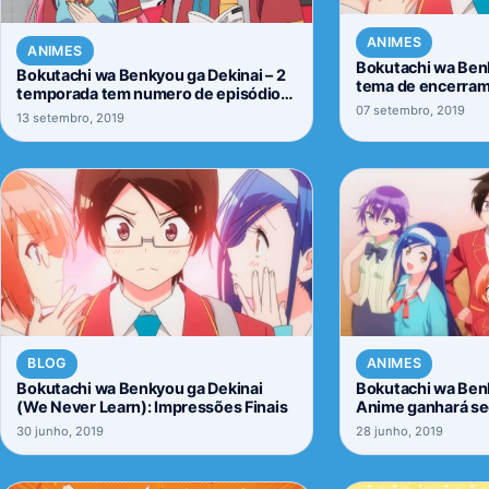
ANIMES
ANIMES
Bokutachi wa Ben
Bokutachi wa Benkyou ga Dekinai – 2
tema de encerram
temporada tem numero de episódios
temporada revela
07 setembro, 2019
definidos
13 setembro, 2019
BLOG
ANIMES
Bokutachi wa Benkyou ga Dekinai
Bokutachi wa Benk
(We Never Learn): Impressões Finais
Anime ganhará s
30 junho, 2019
28 junho, 2019