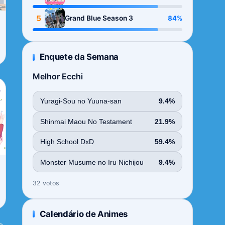
Season
5
84%
Grand Blue Season 3
Enquete da Semana
Melhor Ecchi
Yuragi-Sou no Yuuna-san
9.4%
Shinmai Maou No Testament
21.9%
High School DxD
59.4%
Monster Musume no Iru Nichijou
9.4%
32 votos
Calendário de Animes