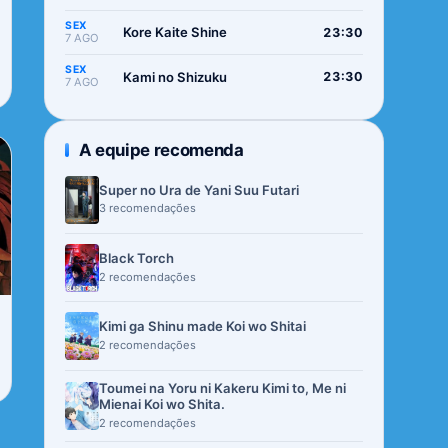
SEX
Kore Kaite Shine
23:30
7 AGO
SEX
Kami no Shizuku
23:30
7 AGO
A equipe recomenda
Super no Ura de Yani Suu Futari
3 recomendações
Black Torch
2 recomendações
Kimi ga Shinu made Koi wo Shitai
2 recomendações
Toumei na Yoru ni Kakeru Kimi to, Me ni
Mienai Koi wo Shita.
2 recomendações