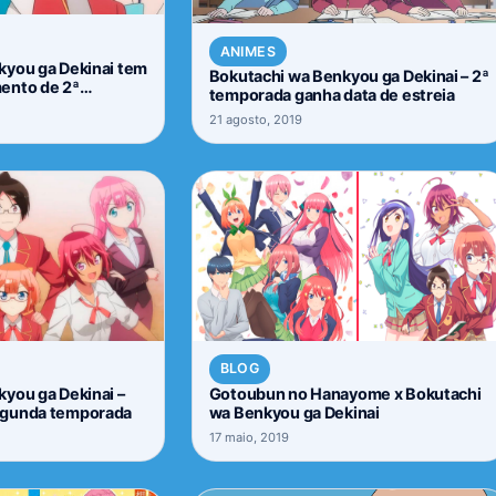
ANIMES
kyou ga Dekinai tem
Bokutachi wa Benkyou ga Dekinai – 2ª
ento de 2ª
temporada ganha data de estreia
do
21 agosto, 2019
BLOG
you ga Dekinai –
Gotoubun no Hanayome x Bokutachi
egunda temporada
wa Benkyou ga Dekinai
17 maio, 2019