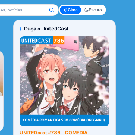
te
Claro
Escuro
Ouça o UnitedCast
UNITEDcast #786 - COMÉDIA