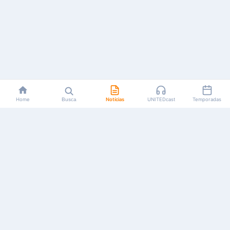
Home
Busca
Notícias
UNITEDcast
Temporadas
Notícias, reviews, guias e podcasts sobre o universo dos
animes!
Feito por fãs, para fãs.