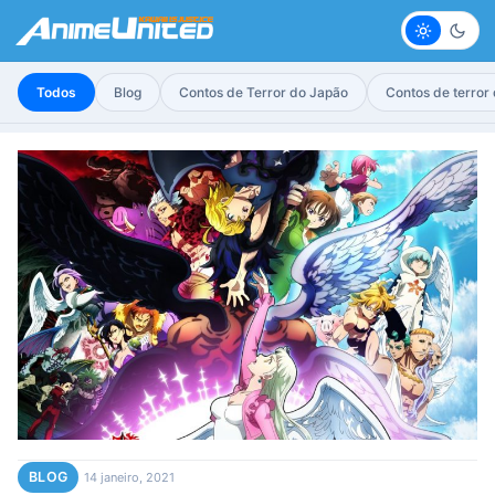
Claro
Escur
Todos
Blog
Contos de Terror do Japão
Contos de terror
BLOG
14 janeiro, 2021