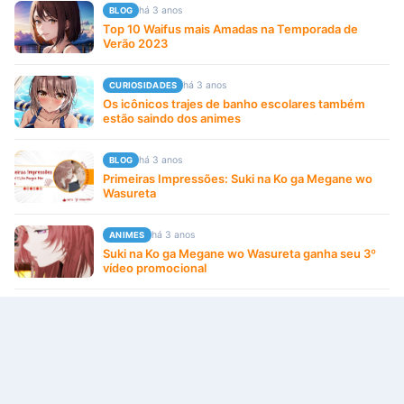
há 3 anos
BLOG
Top 10 Waifus mais Amadas na Temporada de
Verão 2023
há 3 anos
CURIOSIDADES
Os icônicos trajes de banho escolares também
estão saindo dos animes
há 3 anos
BLOG
Primeiras Impressões: Suki na Ko ga Megane wo
Wasureta
há 3 anos
ANIMES
Suki na Ko ga Megane wo Wasureta ganha seu 3º
vídeo promocional