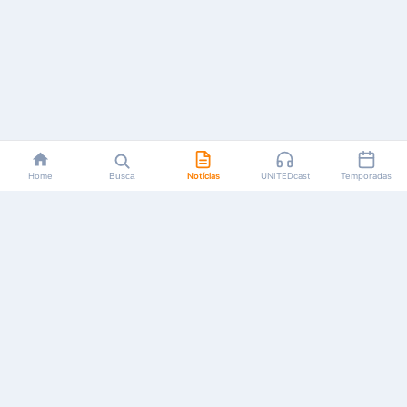
Home
Busca
Notícias
UNITEDcast
Temporadas
Notícias, reviews, guias e podcasts sobre o universo dos
animes!
Feito por fãs, para fãs.