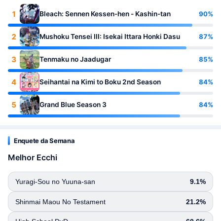
1
90%
Bleach: Sennen Kessen-hen - Kashin-tan
2
87%
Mushoku Tensei III: Isekai Ittara Honki Dasu
3
85%
Tenmaku no Jaadugar
4
84%
Seihantai na Kimi to Boku 2nd Season
5
84%
Grand Blue Season 3
Enquete da Semana
Melhor Ecchi
Yuragi-Sou no Yuuna-san
9.1%
Shinmai Maou No Testament
21.2%