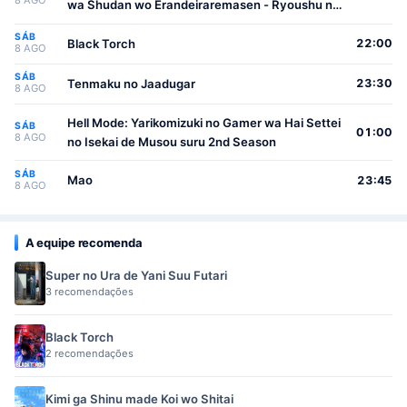
8 AGO
wa Shudan wo Erandeiraremasen - Ryoushu no
Youjo
SÁB
Black Torch
22:00
8 AGO
SÁB
Tenmaku no Jaadugar
23:30
8 AGO
Hell Mode: Yarikomizuki no Gamer wa Hai Settei
SÁB
01:00
8 AGO
no Isekai de Musou suru 2nd Season
SÁB
Mao
23:45
8 AGO
A equipe recomenda
Super no Ura de Yani Suu Futari
3 recomendações
Black Torch
2 recomendações
Kimi ga Shinu made Koi wo Shitai