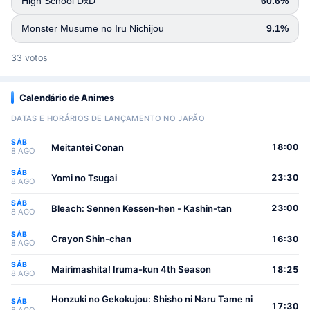
High School DxD
60.6%
Monster Musume no Iru Nichijou
9.1%
33 votos
Calendário de Animes
DATAS E HORÁRIOS DE LANÇAMENTO NO JAPÃO
SÁB
Meitantei Conan
18:00
8 AGO
SÁB
Yomi no Tsugai
23:30
8 AGO
SÁB
Bleach: Sennen Kessen-hen - Kashin-tan
23:00
8 AGO
SÁB
Crayon Shin-chan
16:30
8 AGO
SÁB
Mairimashita! Iruma-kun 4th Season
18:25
8 AGO
Honzuki no Gekokujou: Shisho ni Naru Tame ni
SÁB
17:30