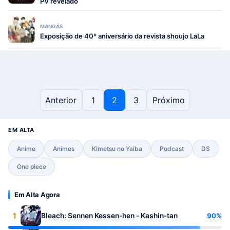
PV revelado
MANGÁS
Exposição de 40º aniversário da revista shoujo LaLa
Paginação de posts
Anterior
1
2
3
Próximo
EM ALTA
Anime
Animes
Kimetsu no Yaiba
Podcast
DS
One piece
Em Alta Agora
1
90%
Bleach: Sennen Kessen-hen - Kashin-tan