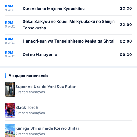
(Seikatsu Nouryoku Kaimu) wo Kagenagara
DOM
Osewa suru Koto ni Narimashita
Kuroneko to Majo no Kyoushitsu
23:30
9 AGO
Sekai Saikyou no Kouei: Meikyuukoku no Shinjin
DOM
22:00
9 AGO
Tansakusha
DOM
Hanaori-san wa Tensei shitemo Kenka ga Shitai
02:00
9 AGO
DOM
Oni no Hanayome
00:30
9 AGO
A equipe recomenda
Super no Ura de Yani Suu Futari
3 recomendações
Black Torch
2 recomendações
Kimi ga Shinu made Koi wo Shitai
2 recomendações