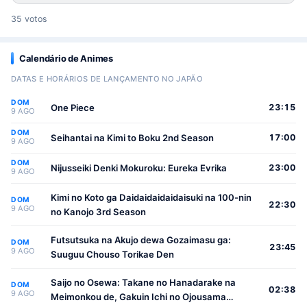
35 votos
Calendário de Animes
DATAS E HORÁRIOS DE LANÇAMENTO NO JAPÃO
DOM
One Piece
23:15
9 AGO
DOM
Seihantai na Kimi to Boku 2nd Season
17:00
9 AGO
DOM
Nijusseiki Denki Mokuroku: Eureka Evrika
23:00
9 AGO
Kimi no Koto ga Daidaidaidaidaisuki na 100-nin
DOM
22:30
9 AGO
no Kanojo 3rd Season
Futsutsuka na Akujo dewa Gozaimasu ga:
DOM
23:45
9 AGO
Suuguu Chouso Torikae Den
Saijo no Osewa: Takane no Hanadarake na
DOM
02:38
9 AGO
Meimonkou de, Gakuin Ichi no Ojousama