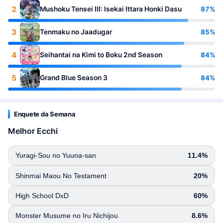
2
87%
Mushoku Tensei III: Isekai Ittara Honki Dasu
3
85%
Tenmaku no Jaadugar
4
84%
Seihantai na Kimi to Boku 2nd Season
5
84%
Grand Blue Season 3
Enquete da Semana
Melhor Ecchi
Yuragi-Sou no Yuuna-san
11.4%
Shinmai Maou No Testament
20%
High School DxD
60%
Monster Musume no Iru Nichijou
8.6%