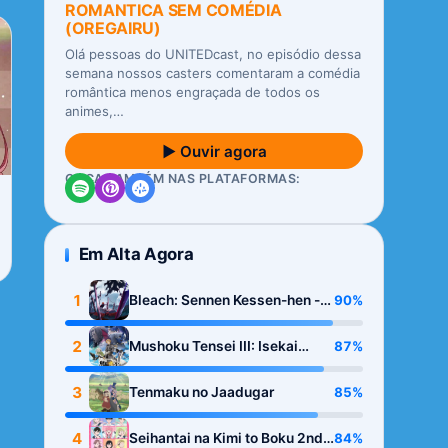
ROMANTICA SEM COMÉDIA
(OREGAIRU)
Olá pessoas do UNITEDcast, no episódio dessa
semana nossos casters comentaram a comédia
romântica menos engraçada de todos os
animes,…
▶ Ouvir agora
OUÇA TAMBÉM NAS PLATAFORMAS:
Em Alta Agora
1
90%
Bleach: Sennen Kessen-hen -
Kashin-tan
2
87%
Mushoku Tensei III: Isekai
Ittara Honki Dasu
3
85%
Tenmaku no Jaadugar
4
84%
Seihantai na Kimi to Boku 2nd