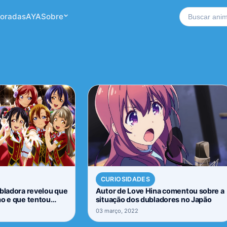
Buscar no si
oradas
AYA
Sobre
CURIOSIDADES
ubladora revelou que
Autor de Love Hina comentou sobre a
mo e que tentou
situação dos dubladores no Japão
03 março, 2022