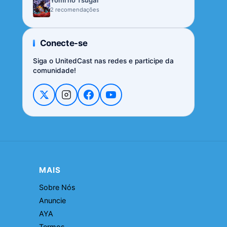
Yomi no Tsugai
2 recomendações
Conecte-se
Siga o UnitedCast nas redes e participe da
comunidade!
MAIS
Sobre Nós
Anuncie
AYA
Termos