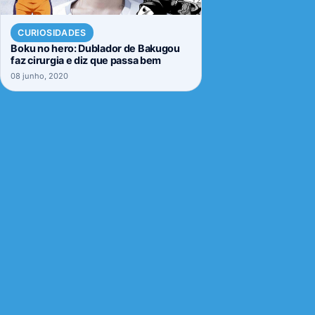
CURIOSIDADES
Boku no hero: Dublador de Bakugou
faz cirurgia e diz que passa bem
08 junho, 2020