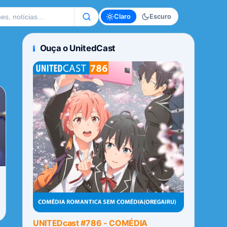
te
Claro
Escuro
Ouça o UnitedCast
UNITEDcast #786 - COMÉDIA