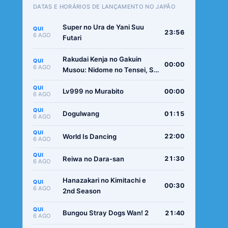
DATAS E HORÁRIOS DE LANÇAMENTO NO JAPÃO
Super no Ura de Yani Suu
QUI
23:56
6 AGO
Futari
Rakudai Kenja no Gakuin
QUI
00:00
6 AGO
Musou: Nidome no Tensei, S-
Rank Cheat Majutsushi
QUI
Boukenroku
Lv999 no Murabito
00:00
6 AGO
QUI
Dogulwang
01:15
6 AGO
QUI
World Is Dancing
22:00
6 AGO
QUI
Reiwa no Dara-san
21:30
6 AGO
Hanazakari no Kimitachi e
QUI
00:30
6 AGO
2nd Season
QUI
Bungou Stray Dogs Wan! 2
21:40
6 AGO