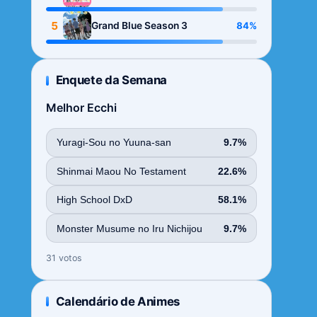
Season
5
84%
Grand Blue Season 3
Enquete da Semana
Melhor Ecchi
Yuragi-Sou no Yuuna-san
9.7%
Shinmai Maou No Testament
22.6%
High School DxD
58.1%
Monster Musume no Iru Nichijou
9.7%
31 votos
Calendário de Animes