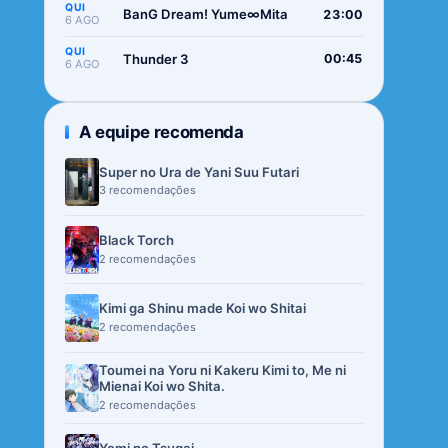
QUI
BanG Dream! Yume∞Mita
23:00
6 AGO
QUI
Thunder 3
00:45
6 AGO
A equipe recomenda
Super no Ura de Yani Suu Futari
3 recomendações
Black Torch
2 recomendações
Kimi ga Shinu made Koi wo Shitai
2 recomendações
Toumei na Yoru ni Kakeru Kimi to, Me ni
Mienai Koi wo Shita.
2 recomendações