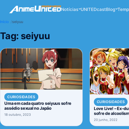
Notícias
UNITEDcast
Blog
Temp
Início
seiyuu
Tag:
seiyuu
CURIOSIDADES
CURIOSIDADES
Uma em cada quatro seiyuus sofre
assédio sexual no Japão
Love Live! – Ex-d
sofre de alcoolis
18 outubro, 2023
suicídio
20 junho, 2022